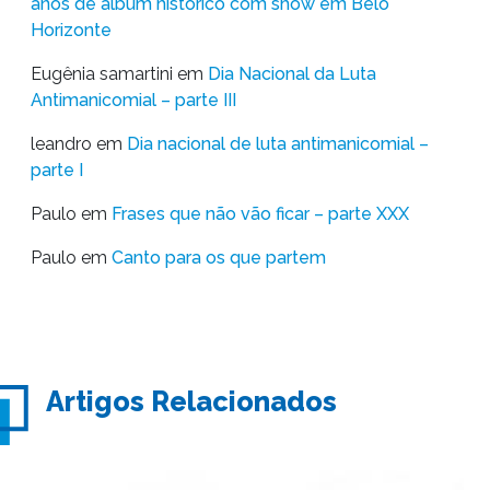
anos de álbum histórico com show em Belo
Horizonte
Eugênia samartini
em
Dia Nacional da Luta
Antimanicomial – parte III
leandro
em
Dia nacional de luta antimanicomial –
parte I
Paulo
em
Frases que não vão ficar – parte XXX
Paulo
em
Canto para os que partem
Artigos Relacionados