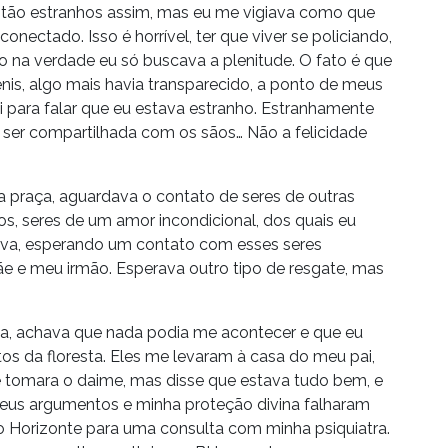
tão estranhos assim, mas eu me vigiava como que
onectado. Isso é horrível, ter que viver se policiando,
o na verdade eu só buscava a plenitude. O fato é que
nis, algo mais havia transparecido, a ponto de meus
i para falar que eu estava estranho. Estranhamente
ara ser compartilhada com os sãos… Não a felicidade
 praça, aguardava o contato de seres de outras
s, seres de um amor incondicional, dos quais eu
va, esperando um contato com esses seres
ãe e meu irmão. Esperava outro tipo de resgate, mas
a, achava que nada podia me acontecer e que eu
itos da floresta. Eles me levaram à casa do meu pai,
e tomara o daime, mas disse que estava tudo bem, e
meus argumentos e minha proteção divina falharam
lo Horizonte para uma consulta com minha psiquiatra.