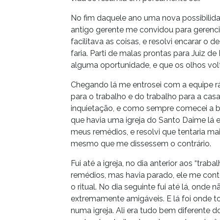
No fim daquele ano uma nova possibilid
antigo gerente me convidou para gerenciar
facilitava as coisas, e resolvi encarar
faria. Parti de malas prontas para Juiz d
alguma oportunidade, e que os olhos volt
Chegando lá me entrosei com a equipe rá
para o trabalho e do trabalho para a ca
inquietação, e como sempre comecei a bus
que havia uma igreja do Santo Daime lá e
meus remédios, e resolvi que tentaria m
mesmo que me dissessem o contrário.
Fui até a igreja, no dia anterior aos “tra
remédios, mas havia parado, ele me cont
o ritual. No dia seguinte fui até lá, on
extremamente amigáveis. E lá foi onde to
numa igreja. Ali era tudo bem diferente 