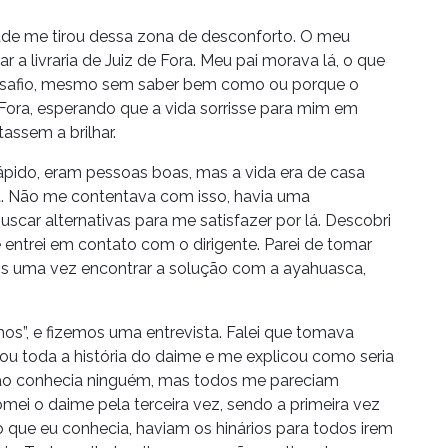
ade me tirou dessa zona de desconforto. O meu
 a livraria de Juiz de Fora. Meu pai morava lá, o que
 o desafio, mesmo sem saber bem como ou porque o
e Fora, esperando que a vida sorrisse para mim em
assem a brilhar.
pido, eram pessoas boas, mas a vida era de casa
sa. Não me contentava com isso, havia uma
car alternativas para me satisfazer por lá. Descobri
 entrei em contato com o dirigente. Parei de tomar
ais uma vez encontrar a solução com a ayahuasca,
balhos”, e fizemos uma entrevista. Falei que tomava
ou toda a história do daime e me explicou como seria
de não conhecia ninguém, mas todos me pareciam
mei o daime pela terceira vez, sendo a primeira vez
do que eu conhecia, haviam os hinários para todos irem