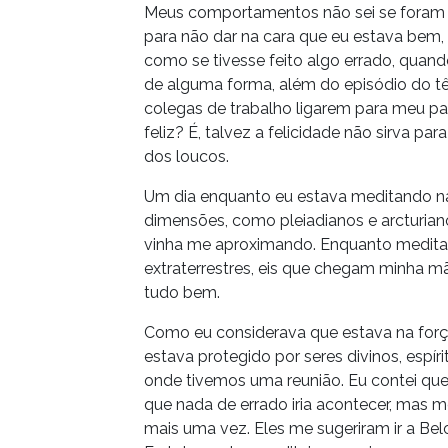
Meus comportamentos não sei se foram 
para não dar na cara que eu estava bem, c
como se tivesse feito algo errado, quand
de alguma forma, além do episódio do tê
colegas de trabalho ligarem para meu pa
feliz? É, talvez a felicidade não sirva p
dos loucos.
Um dia enquanto eu estava meditando na
dimensões, como pleiadianos e arcturiano
vinha me aproximando. Enquanto medita
extraterrestres, eis que chegam minha m
tudo bem.
Como eu considerava que estava na forç
estava protegido por seres divinos, espír
onde tivemos uma reunião. Eu contei qu
que nada de errado iria acontecer, mas 
mais uma vez. Eles me sugeriram ir a Be