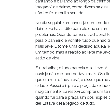
cantando e bailando ao longo da cerimôn
“pegado” de daime, como dizem na gíria.
não ter feito muito sentido.
No dia seguinte amanheci já com medo 
daime. Eu havia dito para ele que era um c
problemas. Quando tomei o tradicional lei
para o banheiro e vomitei tudo que não t
mais leve. E tomei uma decisão àquela hor
um tempo, mas a reação ao leite me lev
estilo de vida.
Fui trabalhar, e tudo parecia mais leve.
ouvir já não me incomodava mais. Os cli
que era muito “nova era”, e disse que m
cidade. Passei a ir para a praça da cidad
magicamente. Eu resolvi comprar um tênis,
quando fui para a praça, um dos hippies q
dei. Estava desapegado de tudo.