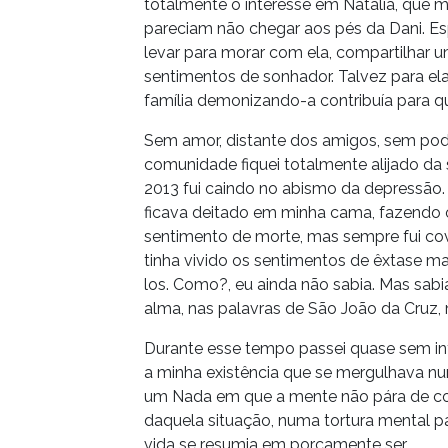
totalmente o interesse em Natalia, que
pareciam não chegar aos pés da Dani. E
levar para morar com ela, compartilhar 
sentimentos de sonhador. Talvez para el
família demonizando-a contribuía para qu
Sem amor, distante dos amigos, sem pod
comunidade fiquei totalmente alijado da
2013 fui caindo no abismo da depressão. 
ficava deitado em minha cama, fazendo o
sentimento de morte, mas sempre fui cov
tinha vivido os sentimentos de êxtase ma
los. Como?, eu ainda não sabia. Mas sabi
alma, nas palavras de São João da Cruz, m
Durante esse tempo passei quase sem in
a minha existência que se mergulhava n
um Nada em que a mente não pára de conj
daquela situação, numa tortura mental pa
vida se resumia em porcamente ser.