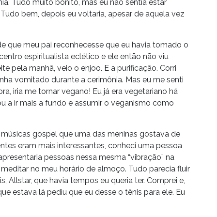
ia. Tudo muito bonito, mas eu não sentia estar
 Tudo bem, depois eu voltaria, apesar de aquela vez
de que meu pai reconhecesse que eu havia tomado o
entro espiritualista eclético e ele então não viu
te pela manhã, veio o enjoo. E a purificação. Corri
inha vomitado durante a cerimônia. Mas eu me senti
a, iria me tornar vegano! Eu já era vegetariano há
ou a ir mais a fundo e assumir o veganismo como
 As músicas gospel que uma das meninas gostava de
entes eram mais interessantes, conheci uma pessoa
e apresentaria pessoas nessa mesma “vibração” na
e meditar no meu horário de almoço. Tudo parecia fluir
 Allstar, que havia tempos eu queria ter. Comprei e,
ue estava lá pediu que eu desse o tênis para ele. Eu