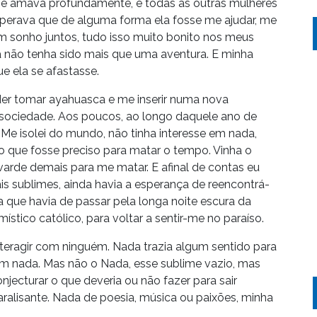
 me amava profundamente, e todas as outras mulheres
sperava que de alguma forma ela fosse me ajudar, me
um sonho juntos, tudo isso muito bonito nos meus
a não tenha sido mais que uma aventura. E minha
e ela se afastasse.
er tomar ayahuasca e me inserir numa nova
 sociedade. Aos poucos, ao longo daquele ano de
Me isolei do mundo, não tinha interesse em nada,
 que fosse preciso para matar o tempo. Vinha o
arde demais para me matar. E afinal de contas eu
is sublimes, ainda havia a esperança de reencontrá-
a que havia de passar pela longa noite escura da
ístico católico, para voltar a sentir-me no paraíso.
teragir com ninguém. Nada trazia algum sentido para
um nada. Mas não o Nada, esse sublime vazio, mas
ecturar o que deveria ou não fazer para sair
ralisante. Nada de poesia, música ou paixões, minha