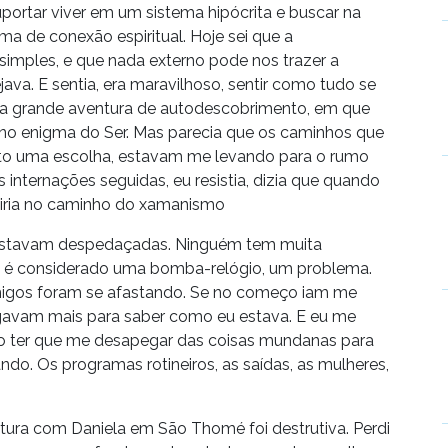
uportar viver em um sistema hipócrita e buscar na
a de conexão espiritual. Hoje sei que a
simples, e que nada externo pode nos trazer a
ava. E sentia, era maravilhoso, sentir como tudo se
a grande aventura de autodescobrimento, em que
no enigma do Ser. Mas parecia que os caminhos que
fato uma escolha, estavam me levando para o rumo
s internações seguidas, eu resistia, dizia que quando
uiria no caminho do xamanismo
já estavam despedaçadas. Ninguém tem muita
e é considerado uma bomba-relógio, um problema.
amigos foram se afastando. Se no começo iam me
m ligavam mais para saber como eu estava. E eu me
o ter que me desapegar das coisas mundanas para
ando. Os programas rotineiros, as saídas, as mulheres,
tura com Daniela em São Thomé foi destrutiva. Perdi