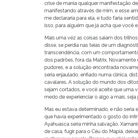
crise de mania qualquer manifestação de 
manifestando através de mim, e esse amo
me declararia para ela, e tudo faria sent
isso, para alguém que já acha que você e
Mais uma vez as coisas saiam dos trilho
disse, se perdia nas teias de um diagnós
transcendência, com um comportamento q
dos padrões, fora da Matrix. Novamente e
pudores, e a solução encontrada novame
seria enjaulado, enfiado numa clínica, d
cavalares. A solução do mundo dos ditos s
sejam cortados, e você aceite que uma vi
medo de experienciar o algo a mais, seja
Mas eu estava determinado, e não seria e
que havia experimentado o gosto do infi
Ayahuasca seria minha salvação. Xamani
de casa, fugir para o Céu do Mapiá, deixa