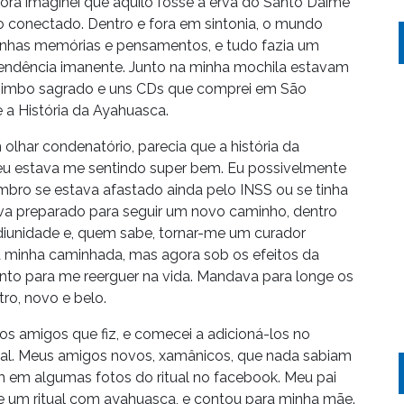
ra imaginei que aquilo fosse a erva do Santo Daime
do conectado. Dentro e fora em sintonia, o mundo
inhas memórias e pensamentos, e tudo fazia um
cendência imanente. Junto na minha mochila estavam
chimbo sagrado e uns CDs que comprei em São
e a História da Ayahuasca.
olhar condenatório, parecia que a história da
eu estava me sentindo super bem. Eu possivelmente
embro se estava afastado ainda pelo INSS ou se tinha
tava preparado para seguir um novo caminho, dentro
iunidade e, quem sabe, tornar-me um curador
a minha caminhada, mas agora sob os efeitos da
onto para me reerguer na vida. Mandava para longe os
ro, novo e belo.
 amigos que fiz, e comecei a adicioná-los no
rtal. Meus amigos novos, xamânicos, que nada sabiam
 em algumas fotos do ritual no facebook. Meu pai
de um ritual com ayahuasca, e contou para minha mãe.