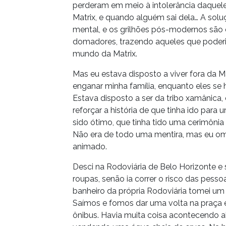
perderam em meio à intolerância daquel
Matrix, e quando alguém sai dela… A solu
mental, e os grilhões pós-modernos são
domadores, trazendo aqueles que poderi
mundo da Matrix.
Mas eu estava disposto a viver fora da Ma
enganar minha família, enquanto eles se 
Estava disposto a ser da tribo xamânica, e
reforçar a história de que tinha ido para 
sido ótimo, que tinha tido uma cerimônia
Não era de todo uma mentira, mas eu om
animado.
Desci na Rodoviária de Belo Horizonte e
roupas, senão ia correr o risco das pess
banheiro da própria Rodoviária tomei u
Saímos e fomos dar uma volta na praça e
ônibus. Havia muita coisa acontecendo a