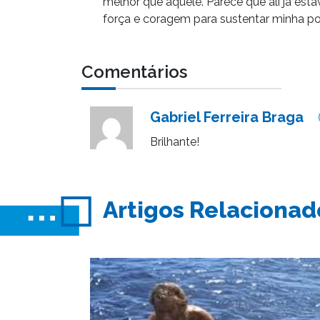
melhor que aquele. Parece que ali já est
força e coragem para sustentar minha po
Comentários
Gabriel Ferreira Braga
Brilhante!
Artigos Relacionad