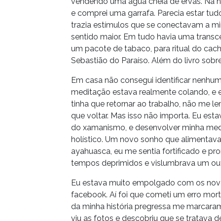
vendendo uma água cheia de ervas. Na ho
e comprei uma garrafa. Parecia estar tu
trazia estímulos que se conectavam a m
sentido maior. Em tudo havia uma trans
um pacote de tabaco, para ritual do ca
Sebastião do Paraíso. Além do livro sobr
Em casa não consegui identificar nenhum 
meditação estava realmente colando, e 
tinha que retornar ao trabalho, não me l
que voltar. Mas isso não importa. Eu es
do xamanismo, e desenvolver minha med
holístico. Um novo sonho que alimentav
ayahuasca, eu me sentia fortificado e pr
tempos deprimidos e vislumbrava um out
Eu estava muito empolgado com os novos
facebook. Aí foi que cometi um erro mo
da minha história pregressa me marcaram
viu as fotos e descobriu que se tratava 