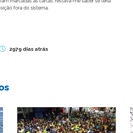
avam marcadas as cartas, restava-me saber se teria
sição fora do sistema.
2979 dias atrás
os