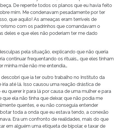
eça. De repente todos os planos que eu havia feito
 sobre mim. Me condenavam pesadamente por ter
so, que aquilo! As ameaças eram terríveis de
terrorismo com os padrinhos que comandavam o
trás deles e que eles não poderiam ter me dado
desculpas pela situação, explicando que não queria
a continuar frequentando os rituais… que eles tinham
 ser minha mãe não me entendia…
scobri que ia ter outro trabalho no Instituto da
 iria até lá. Isso causou uma reação drástica de
eu querer ir para lá por causa de uma mulher e para
se que ela não tinha que deixar, que não podia me
ealmente quentes, e eu não conseguia entender
sabotar toda a onda que eu estava tendo, a conexão
ava. Era um confronto de realidades, mais do que
ar em alguém uma etiqueta de bipolar, e taxar de