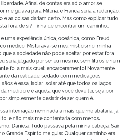
liberdade. Afinal de contas era só o amor se
r me guiava para Milena, e Franca seria a redenção,
ido e as coisas dariam certo. Mas como explicar tudo
stá fora de si? Tinha de encontrar um caminho…
s e uma experiência única, oceânica, como Freud
tico médico. Misturava-se meu misticismo, minha
ue a sociedade não pode aceitar, por estar fora
u seria julgado por ser eu mesmo, sem filtros e nem
nte foi a mais cruel: encarceramento! Novamente
istante da realidade, sedado com medicações
ãos é essa, isolar, isolar até que todos os laços
da medíocre é aquela que você deve ter, seja por
 por simplesmente desistir de ser quem é.
ssa internação nem nada a mais que me abalaria, já
nito, e não mais me contentaria com menos.
smo. Daniela. Tudo passava pela minha cabeça. Sair
r o Grande Espírito me guiar. Qualquer caminho era