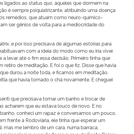
es ligados ao status quo, àqueles que dormem na
ção é sempre psiquiatrizante, atribuindo uma doença
 os remédios, que atuam como neuro-químico-
am ser gênios de volta para a mediocridade do
trix, e por isso precisava de algumas estórias para
habituavam com a ideia do modo como eu iria viver.
 a levar até o fim essa decisão. Primeiro tinha que
um retiro de meditação. E foi o que fiz. Disse que havia
 que durou a noite toda, e ficamos em meditação.
itia que havia tomado o chá novamente. E cheguei
 senti que precisava tomar um banho e trocar de
oas acharem que eu estava louco de novo. E no
m banho, conheci um rapaz e conversamos um pouco.
m frente à Rodoviária, ele tinha que esperar um
li, mas me lembro de um cara, numa barraca,