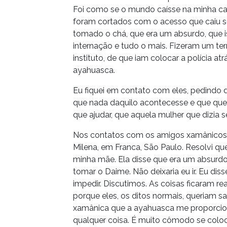
Foi como se o mundo caísse na minha cab
foram cortados com o acesso que caiu
tomado o chá, que era um absurdo, que is
internação e tudo o mais. Fizeram um 
instituto, de que iam colocar a polícia a
ayahuasca.
Eu fiquei em contato com eles, pedindo 
que nada daquilo acontecesse e que queri
que ajudar, que aquela mulher que dizia
Nos contatos com os amigos xamânicos de
Milena, em Franca, São Paulo. Resolvi que
minha mãe. Ela disse que era um absurdo 
tomar o Daime. Não deixaria eu ir. Eu dis
impedir. Discutimos. As coisas ficaram r
porque eles, os ditos normais, queriam 
xamânica que a ayahuasca me proporcion
qualquer coisa. É muito cômodo se coloc