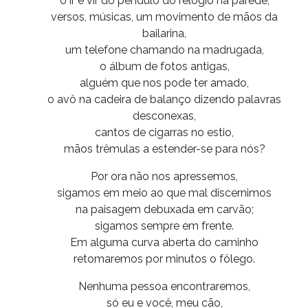
o ir e vir do pêndulo do relógio na parede,
versos, músicas, um movimento de mãos da
bailarina,
um telefone chamando na madrugada,
o álbum de fotos antigas,
alguém que nos pode ter amado,
o avô na cadeira de balanço dizendo palavras
desconexas,
cantos de cigarras no estio,
mãos trêmulas a estender-se para nós?
Por ora não nos apressemos,
sigamos em meio ao que mal discernimos
na paisagem debuxada em carvão;
sigamos sempre em frente.
Em alguma curva aberta do caminho
retomaremos por minutos o fôlego.
Nenhuma pessoa encontraremos,
só eu e você, meu cão,