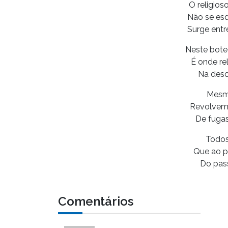
O religios
Não se es
Surge entr
Neste bote
É onde re
Na deso
Mesmo
Revolvem 
De fugas
Todos
Que ao p
Do pas
Comentários