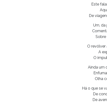
Este fal
Aque
De viagen
Um, da 
Comenta
Sobre 
O revólver 
A ex
O impul
Ainda um o
Enfurna
Olha 
Há o que se va
De conq
De aven