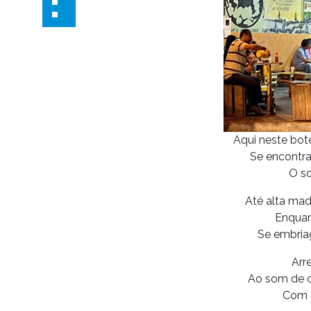
Aqui neste bot
Se encontra 
O so
Até alta ma
Enquan
Se embria
Arr
Ao som de 
Com a