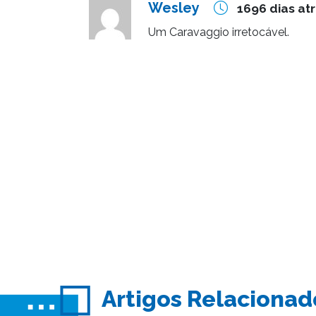
Wesley
1696 dias at
Um Caravaggio irretocável.
Artigos Relacionad