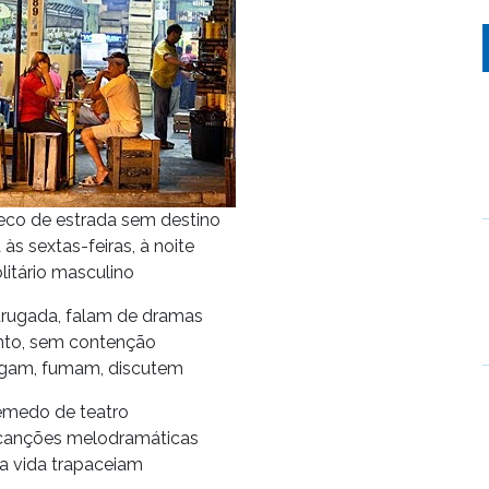
eco de estrada sem destino
às sextas-feiras, à noite
litário masculino
drugada, falam de dramas
to, sem contenção
gam, fumam, discutem
emedo de teatro
canções melodramáticas
 vida trapaceiam