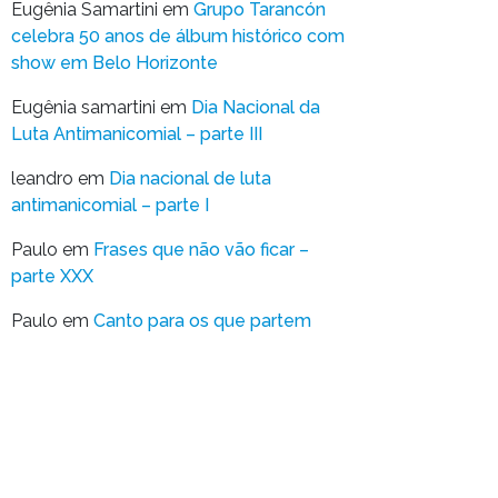
Eugênia Samartini
em
Grupo Tarancón
celebra 50 anos de álbum histórico com
show em Belo Horizonte
Eugênia samartini
em
Dia Nacional da
Luta Antimanicomial – parte III
leandro
em
Dia nacional de luta
antimanicomial – parte I
Paulo
em
Frases que não vão ficar –
parte XXX
Paulo
em
Canto para os que partem