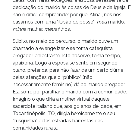
deles. Com raras exceções, a esposa se ressente da
dedicação do marido às coisas de Deus e da Igreja. E
não é difícil compreender por quê. Afinal, nós nos
casamos com uma “ilusão de posse”:
meu
marido,
minha
mulher,
meus
filhos.
Súbito, no meio do percurso, o marido ouve um
chamado a evangelizar e se torna catequista,
pregador, palestrante. Isto absorve, toma tempo,
apaixona. Logo a esposa se sente em segundo
plano, preterida, para não falar de um certo ciúme
pelas atenções que o “público” (não
necessariamente feminino) dá ao marido pregador.
Ela sofre por partilhar o marido com a comunidade.
Imagino o que diria a mulher virtual daquele
sacerdote italiano que, aos 90 anos de idade, em
Tocantinópolis, TO, dirigia heroicamente o seu
“fusquinha” pelas estradas barrentas das
comunidades rurais…