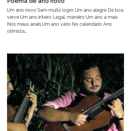
Poema de ano novo
Um ano novo Sem muito logro Um ano alegre De boa
verve Um ano inteiro Legal, maneiro Um ano a mais
Nos meus anais.Um ano vário No calendário Ano
otimista…