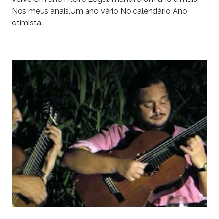
Nos meus anais.Um ano vário No calendário Ano
otimista…