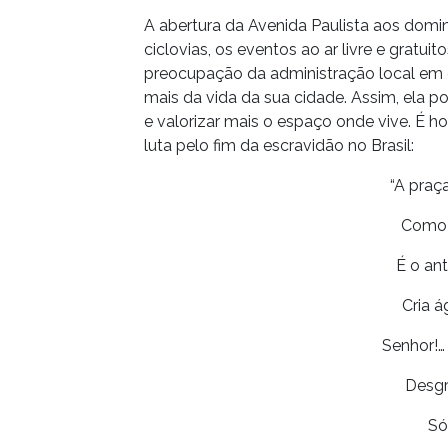
A abertura da Avenida Paulista aos dom
ciclovias, os eventos ao ar livre e gratui
preocupação da administração local em c
mais da vida da sua cidade. Assim, ela po
e valorizar mais o espaço onde vive. É h
luta pelo fim da escravidão no Brasil:
“A praç
Como 
É o ant
Cria á
Senhor!…
Desgr
Só