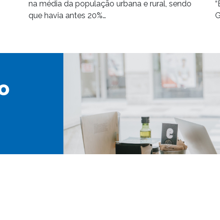
na média da população urbana e rural, sendo
“
que havia antes 20%…
G
o