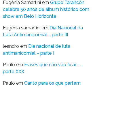
Eugênia Samartini
em
Grupo Tarancón
celebra 50 anos de álbum histórico com
show em Belo Horizonte
Eugênia samartini
em
Dia Nacional da
Luta Antimanicomial – parte III
leandro
em
Dia nacional de luta
antimanicomial – parte I
Paulo
em
Frases que não vão ficar –
parte XXX
Paulo
em
Canto para os que partem