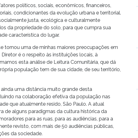
tores políticos, sociais, econômicos, financeiros,
itoriais, condicionantes da evolução urbana e territorial.
cialmente justa, ecológica e culturalmente
ados da propriedade do solo, para que cumpra sua
ade característica do lugar.
se tornou uma de minhas maiores preocupações em
etor é o respeito às instituições locais, à
amamos esta análise de Leitura Comunitária, que dá
rópria população tem de sua cidade, de seu território,
é ainda uma distância muito grande desta
luindo na colaboração efetiva da população nas
dade que atualmente resido, São Paulo. A atual
 de alguns paradigmas da cultura histórica da
oradores para as ruas, para as audiências, para a
mente revisto, com mais de 50 audiências públicas,
ções da sociedade.