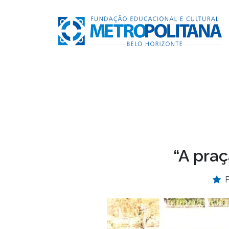
“A pra
P