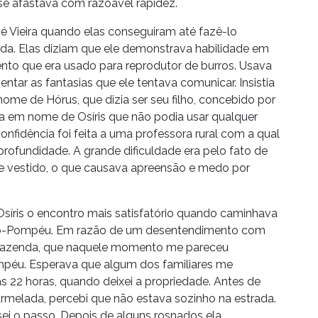
e afastava com razoável rapidez.
 Zé Vieira quando elas conseguiram até fazê-lo
a. Elas diziam que ele demonstrava habilidade em
nto que era usado para reprodutor de burros. Usava
ntar as fantasias que ele tentava comunicar. Insistia
ome de Hórus, que dizia ser seu filho, concebido por
va em nome de Osíris que não podia usar qualquer
idência foi feita a uma professora rural com a qual
rofundidade. A grande dificuldade era pelo fato de
e vestido, o que causava apreensão e medo por
Osíris o encontro mais satisfatório quando caminhava
orto-Pompéu. Em razão de um desentendimento com
a fazenda, que naquele momento me pareceu
ompéu. Esperava que algum dos familiares me
as 22 horas, quando deixei a propriedade. Antes de
armelada, percebi que não estava sozinho na estrada.
ei o passo. Depois de alguns rosnados ela