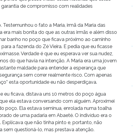
m garantia de compromisso com realidades
. Testemunhou o fato a Maria, irmã da Maria das
era mais bonita do que as outras irmãs e além disso
tomar banho no poço que ficava próximo ao caminho
para a fazenda do Zé Vieira. E pedia que eu ficasse
ximasse. Verdade é que eu esperava ver sua nudez,
nos do que havia na intenção. A Maria era uma jovem
astante maldade para entender a esperança que
 segurança sem correr realmente risco. Com apenas
ço” esta oportunidade eu não desperdiçava.
e eu ficava, distava uns 10 metros do poço água
 que ela estava conversando com alguém. Aproximei
 poço. Ela estava seminua, enrolada numa toalha
mprado de uma padaria em Abaeté. O indivíduo era o
 Explicava que não tinha pinto e, portanto, não
ria sem questioná-lo, mas prestava atenção.