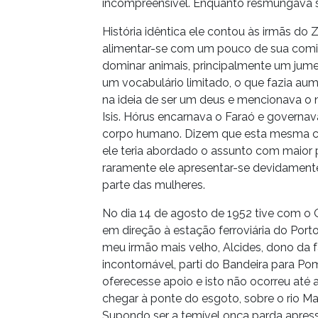
incompreensível. Enquanto resmungava s
História idêntica ele contou às irmãs do
alimentar-se com um pouco de sua comid
dominar animais, principalmente um jume
um vocabulário limitado, o que fazia aume
na ideia de ser um deus e mencionava o n
Isis. Hórus encarnava o Faraó e governa
corpo humano. Dizem que esta mesma conf
ele teria abordado o assunto com maior p
raramente ele apresentar-se devidament
parte das mulheres.
No dia 14 de agosto de 1952 tive com o 
em direção à estação ferroviária do P
meu irmão mais velho, Alcides, dono d
incontornável, parti do Bandeira para P
oferecesse apoio e isto não ocorreu até 
chegar à ponte do esgoto, sobre o rio M
Supondo ser a temível onça parda apress