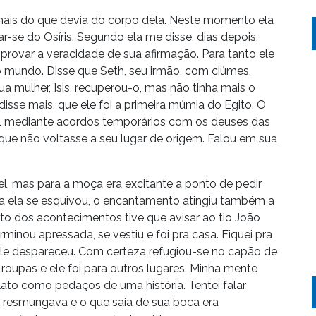
r mais do que devia do corpo dela. Neste momento ela
r-se do Osíris. Segundo ela me disse, dias depois,
ovar a veracidade de sua afirmação. Para tanto ele
o mundo. Disse que Seth, seu irmão, com ciúmes,
a mulher, Isis, recuperou-o, mas não tinha mais o
isse mais, que ele foi a primeira múmia do Egito. O
vel mediante acordos temporários com os deuses das
que não voltasse a seu lugar de origem. Falou em sua
ível, mas para a moça era excitante a ponto de pedir
-la ela se esquivou, o encantamento atingiu também a
to dos acontecimentos tive que avisar ao tio João
minou apressada, se vestiu e foi pra casa. Fiquei pra
 ele despareceu. Com certeza refugiou-se no capão de
 roupas e ele foi para outros lugares. Minha mente
to como pedaços de uma história. Tentei falar
 resmungava e o que saia de sua boca era