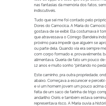
nas fantasias da memória dos fatos, se
indiscutíveis.
Tudo que sei me foi contado pelo próprio
Dores do Camocica. A Maria do Camocica 
gostava de se exibir. Ela costumava ir 
que atravessava o Córrego Bandeira indo 
próximo para impedir que alguém se apro
ou parte dela. Quando via era sempre me
com corpo formado e, provavelmente, b
alimentava. Queria de fato um pouco de
12 anos e muito sonho “pintando no peda
Este caminho, pra outra propriedade, ond
abaixo. Começava a escurecer e percebi
e vi um homem jovem um pouco acima do
feita de um saco de farinha de trigo co
andarilho Osíris e também estava seminu.
representava risco. A Maria ouvia a histó