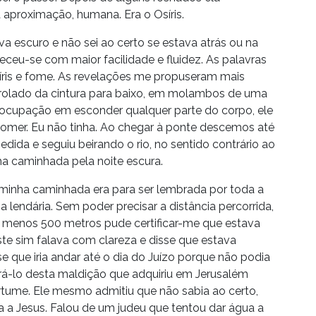
 aproximação, humana. Era o Osíris.
va escuro e não sei ao certo se estava atrás ou na
ceu-se com maior facilidade e fluidez. As palavras
ris e fome. As revelações me propuseram mais
nrolado da cintura para baixo, em molambos de uma
eocupação em esconder qualquer parte do corpo, ele
comer. Eu não tinha. Ao chegar à ponte descemos até
dida e seguiu beirando o rio, no sentido contrário ao
ha caminhada pela noite escura.
 minha caminhada era para ser lembrada por toda a
 lendária. Sem poder precisar a distância percorrida,
 menos 500 metros pude certificar-me que estava
e sim falava com clareza e disse que estava
e que iria andar até o dia do Juízo porque não podia
vrá-lo desta maldição que adquiriu em Jerusalém
tume. Ele mesmo admitiu que não sabia ao certo,
a a Jesus. Falou de um judeu que tentou dar água a