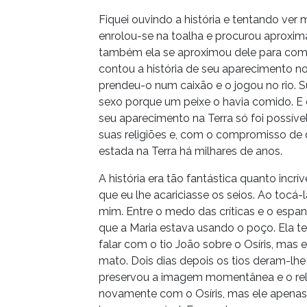
Fiquei ouvindo a história e tentando ve
enrolou-se na toalha e procurou aproxima
também ela se aproximou dele para compr
contou a história de seu aparecimento n
prendeu-o num caixão e o jogou no rio. Su
sexo porque um peixe o havia comido. E d
seu aparecimento na Terra só foi possí
suas religiões e, com o compromisso de 
estada na Terra há milhares de anos.
A história era tão fantástica quanto incr
que eu lhe acariciasse os seios. Ao tocá
mim. Entre o medo das críticas e o espan
que a Maria estava usando o poço. Ela ter
falar com o tio João sobre o Osíris, mas
mato. Dois dias depois os tios deram-lhe
preservou a imagem momentânea e o rela
novamente com o Osíris, mas ele apenas