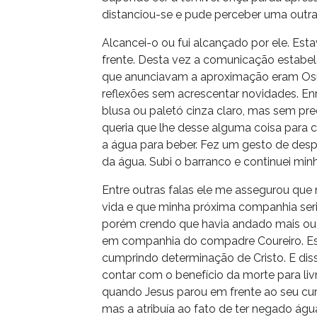
distanciou-se e pude perceber uma outra
Alcancei-o ou fui alcançado por ele. Esta
frente. Desta vez a comunicação estabele
que anunciavam a aproximação eram Osí
reflexões sem acrescentar novidades. E
blusa ou paletó cinza claro, mas sem pr
queria que lhe desse alguma coisa para 
a água para beber. Fez um gesto de despe
da água. Subi o barranco e continuei min
Entre outras falas ele me assegurou que
vida e que minha próxima companhia seria
porém crendo que havia andado mais ou
em companhia do compadre Coureiro. Est
cumprindo determinação de Cristo. E diss
contar com o benefício da morte para li
quando Jesus parou em frente ao seu cur
mas a atribuía ao fato de ter negado águ