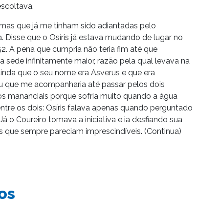
escoltava.
mas que já me tinham sido adiantadas pelo
 Disse que o Osíris já estava mudando de lugar no
. A pena que cumpria não teria fim até que
ede infinitamente maior, razão pela qual levava na
ainda que o seu nome era Asverus e que era
u que me acompanharia até passar pelos dois
dos mananciais porque sofria muito quando a água
 entre os dois: Osíris falava apenas quando perguntado
Já o Coureiro tomava a iniciativa e ia desfiando sua
es que sempre pareciam imprescindíveis. (Continua)
os