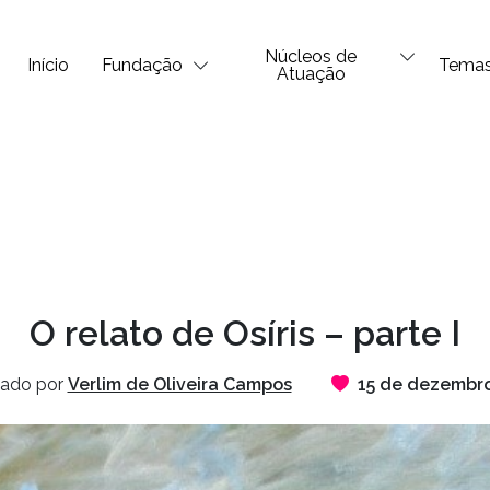
Núcleos de
Início
Fundação
Tema
Atuação
O relato de Osíris – parte I
cado por
Verlim de Oliveira Campos
15 de dezembr