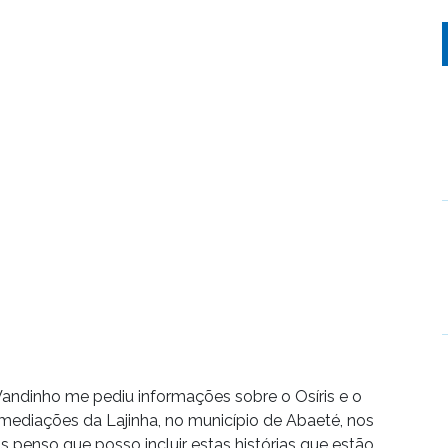
ndinho me pediu informações sobre o Osíris e o
 imediações da Lajinha, no município de Abaeté, nos
as penso que posso incluir estas histórias que estão