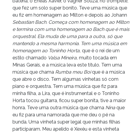
bateria, o Enéas Xavier, o Vagner Souza, no trompete,
que fez um solo super bonito. Teve uma música que
eu fiz em homenagem ao Milton e depois ao Johann
Sebastian Bach. Começa com homenagem ao Milton
e termina com uma homenagem ao Bach que é mais
orquestral. Ela muda de uma para a outra, só que
mantendo a mesma harmonia. Tem uma música em
homenagem ao Toninho Horta,
que é o rei de um
estilo chamado
Valsa Mineira,
muito tocada em
Minas Gerais, e a música leva este título. Tem uma
música que chama
Rumba meu Boi
que é a música
que abre o disco. Tem algumas vinhetas só com
piano e orquestra. Tem uma música que fiz para
minha filha, a Lira, que é instrumental e o Toninho
Horta tocou guitarra, ficou super bonita, tive a maior
honra. Teve uma outra música que chama
Nina
que
eu fiz para uma namorada que me deu o pé na
bunda. Uma vinheta super legal que minhas filhas
participaram. Meu apelido é Xexéu e esta vinheta