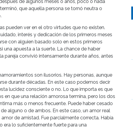
l, después de algunos meses o años, poco o nada
terminó, que aquella persona se tornó neutra o
.
 pueden ver en el otro virtudes que no existen.
uidado, interés y dedicación de los primeros meses
arse con alguien basado solo en estos primeros
si una apuesta a la suerte. La chance de haber
 pareja convivió intensamente durante años, antes
namoramientos son ilusorios. Hay personas, aunque
arse durante décadas. En este caso podemos decir
 esta lucidez consciente o no. Lo que importa es que
sos en que una relación amorosa termina, pero los dos
íntima más o menos frecuente. Puede haber cesado
te de alguno o de ambos. En este caso, un amor real
n amor de amistad. Fue parcialmente correcta. Había
no era lo suficientemente fuerte para una