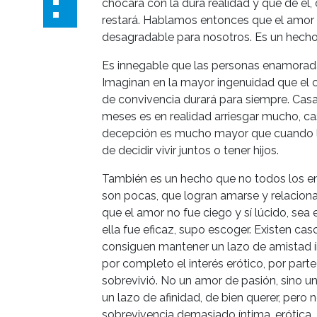
chocará con la dura realidad y que de é
restará. Hablamos entonces que el amor 
desagradable para nosotros. Es un hecho
Es innegable que las personas enamoradas
Imaginan en la mayor ingenuidad que el c
de convivencia durará para siempre. Cas
meses es en realidad arriesgar mucho, ca
decepción es mucho mayor que cuando la
de decidir vivir juntos o tener hijos.
También es un hecho que no todos los e
son pocas, que logran amarse y relacion
que el amor no fue ciego y sí lúcido, sea
ella fue eficaz, supo escoger. Existen ca
consiguen mantener un lazo de amistad 
por completo el interés erótico, por par
sobrevivió. No un amor de pasión, sino u
un lazo de afinidad, de bien querer, pero 
sobrevivencia demasiado íntima, erótica.