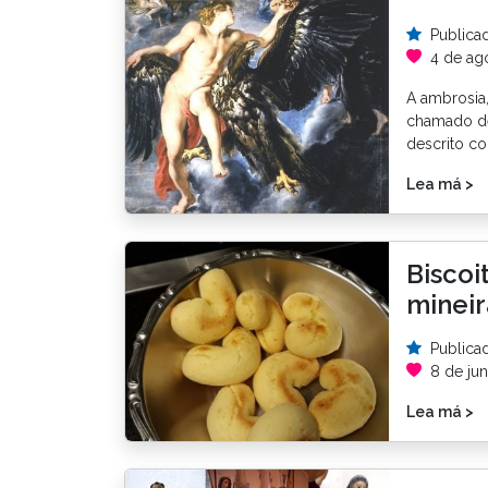
Publica
4 de ag
A ambrosia
chamado de
descrito c
Lea má >
Biscoi
mineir
Publica
8 de jun
Lea má >