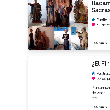
Itacam
Sacra
Publica
16 de fe
Lea má >
¿El Fi
Publica
22 de ju
Planeamient
de Washingt
créanlo, lo
Lea má >