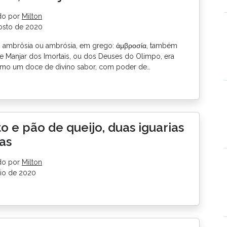
do por
Milton
osto de 2020
, ambrôsia ou ambrósia, em grego: ἀμβροσία, também
 Manjar dos Imortais, ou dos Deuses do Olimpo, era
omo um doce de divino sabor, com poder de…
to e pão de queijo, duas iguarias
as
do por
Milton
io de 2020