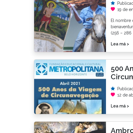
Publica
19 de e
El nombre d
bienaventur
(256 – 286 
Lea má >
500 A
Circu
Publica
12 de ab
Lea má >
Ambros