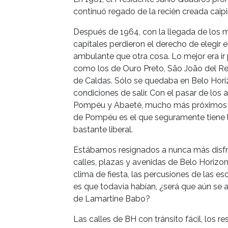
continuó regado de la recién creada caipir
Después de 1964, con la llegada de los mi
capitales perdieron el derecho de elegir e
ambulante que otra cosa. Lo mejor era ir 
como los de Ouro Preto, São João del Re
de Caldas. Sólo se quedaba en Belo Horiz
condiciones de salir. Con el pasar de lo
Pompéu y Abaeté, mucho más próximos a Be
de Pompéu es el que seguramente tiene la
bastante liberal.
Estábamos resignados a nunca más disfrut
calles, plazas y avenidas de Belo Horizon
clima de fiesta, las percusiones de las e
es que todavía habían, ¿será que aún se 
de Lamartine Babo?
Las calles de BH con tránsito fácil, los re