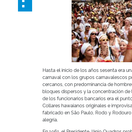
Hasta el inicio de los años sesenta era u
carnaval con los grupos carnavalescos pro
cercanos, con predominancia de hombres v
bloques dispersos y la concentración de l
de los funcionarios bancarios era el punto
Collares hawaianos originales e improvi
fabricado en São Paulo, Rodo y Rodouro
alegría.
En 1961, el Presidente Jânio Quadros proh