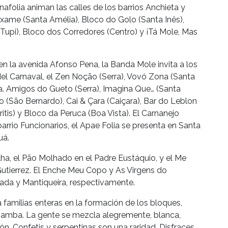
folia animan las calles de los barrios Anchieta y
ame (Santa Amélia), Bloco do Golo (Santa Inês),
 (Tupi), Bloco dos Corredores (Centro) y ¡Tá Mole, Mas
en la avenida Afonso Pena, la Banda Mole invita a los
r del Carnaval, el Zen Noção (Serra), Vovó Zona (Santa
a. Amigos do Gueto (Serra), Imagina Que… (Santa
o (São Bernardo), Cai & Çara (Caiçara), Bar do Leblon
itis) y Bloco da Peruca (Boa Vista). El Carnanejo
barrio Funcionarios, el Apae Folia se presenta en Santa
uá.
a, el Pão Molhado en el Padre Eustáquio, y el Me
 Gutierrez. El Enche Meu Copo y As Virgens do
ada y Mantiqueira, respectivamente.
 familias enteras en la formación de los bloques,
 samba. La gente se mezcla alegremente, blanca,
ón. Confetis y serpentinas son una raridad. Disfraces