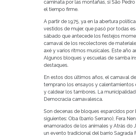
caminata por las montañas, si São Pedr
el tiempo firme.
A partir de 1975, ya en la abertura políti
vestidos de mujer, que pasó por todas e
sábado que antecede los festejos momesco
carnaval de los recolectores de materiale
axé y varios ritmos musicales. Este año a
Algunos bloques y escuelas de samba insi
destaques.
En estos dos últimos años, el carnaval 
temprano los ensayos y calentamientos 
y caldear los tambores. La municipalida
Democracia carnavalesca.
Son decenas de bloques esparcidos por lo
siguientes: Oba (barrio Serrano), Fera N
enamorados de los animales y Atrás do J
un evento tradicional del barrio Sagrada 