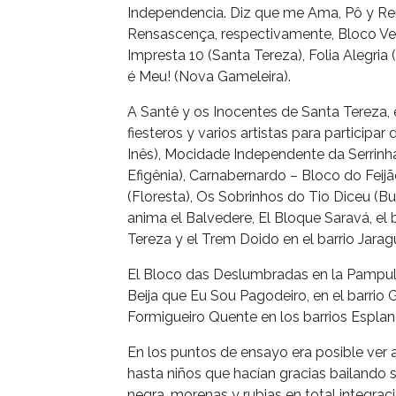
Independencia. Diz que me Ama, Pô y Rena
Rensascença, respectivamente, Bloco Vex
Impresta 10 (Santa Tereza), Folia Alegria
é Meu! (Nova Gameleira).
A Santê y os Inocentes de Santa Tereza, 
fiesteros y varios artistas para participa
Inês), Mocidade Independente da Serrinh
Efigênia), Carnabernardo – Bloco do Feijã
(Floresta), Os Sobrinhos do Tio Diceu (Bur
anima el Balvedere, El Bloque Saravá, el 
Tereza y el Trem Doido en el barrio Jarag
El Bloco das Deslumbradas en la Pampulh
Beija que Eu Sou Pagodeiro, en el barrio
Formigueiro Quente en los barrios Esplan
En los puntos de ensayo era posible ver a
hasta niños que hacían gracias bailando
negra, morenas y rubias en total integraci