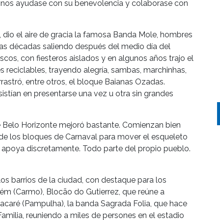
o nos ayudase con su benevolencia y colaborase con
ca, dio el aire de gracia la famosa Banda Mole, hombres
sas décadas saliendo después del medio día del
s, con fiesteros aislados y en algunos años trajo el
s reciclables, trayendo alegría, sambas, marchinhas,
rrastró, entre otros, el bloque Baianas Ozadas.
stían en presentarse una vez u otra sin grandes
de Belo Horizonte mejoró bastante. Comienzan bien
de los bloques de Carnaval para mover el esqueleto
d apoya discretamente. Todo parte del propio pueblo.
s barrios de la ciudad, con destaque para los
eném (Carmo), Blocão do Gutierrez, que reúne a
acaré (Pampulha), la banda Sagrada Folia, que hace
Familia, reuniendo a miles de persones en el estadio