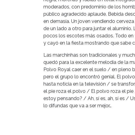
moderados, con predominio de los hombre
público agradecido aplaude. Bebida desde 
en demasía. Un joven vendiendo cerveza e
de un lado a otro para juntar el alumin
pocos los escotes más osados. Todo en f
y cayó en la fiesta mostrando que sabe c
Las marchinhas son tradicionales y much
quedó para la excelente melodía de la ma
Polvo Royal caer en el suelo / en pleno b
pero el grupo lo encontró genial. El polv
hasta noticia en la televisión / se transfo
el pie roza el polvo / El polvo roza el pi
estoy pensando? / Ah, sí es, ah, sí es / Us
lo difundas que va a ser mejor…