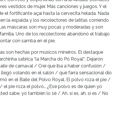
s vestidos de mujer. Más canciones y juegos. Y el
el fortificante açaí hasta la cervecita helada. Nada
n la espalda y los recolectores de latitas corriendo
io. Las máscaras son muy pocas y moderadas y son
amilia. Uno de los recolectores abandonó el trabajo
ontar con samba en el pie.
as son hechas por músicos mineiros. El destaque
rchinha satírica “la Marcha do Pó Royal”: Dejaron
aile de carnaval / Creí que iba a haber confusión /
o llegó volando en el salón / qué farra sensacional dio
rmó en el Baile del Polvo Royal. El polvo roza el pie /
e / el pie roza el polvo… ¿Ese polvo es de quien yo
ted sabe, yo también lo sé / Ah, sí es, ah, sí es / No