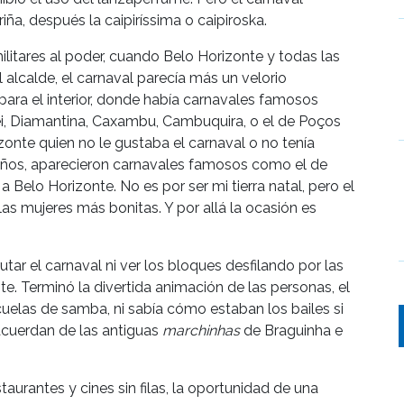
iña, después la caipiríssima o caipiroska.
litares al poder, cuando Belo Horizonte y todas las
l alcalde, el carnaval parecía más un velorio
para el interior, donde había carnavales famosos
i, Diamantina, Caxambu, Cambuquira, o el de Poços
onte quien no le gustaba el carnaval o no tenía
s años, aparecieron carnavales famosos como el de
lo Horizonte. No es por ser mi tierra natal, pero el
s mujeres más bonitas. Y por allá la ocasión es
ar el carnaval ni ver los bloques desfilando por las
te. Terminó la divertida animación de las personas, el
scuelas de samba, ni sabía cómo estaban los bailes si
acuerdan de las antiguas
marchinhas
de Braguinha e
staurantes y cines sin filas, la oportunidad de una