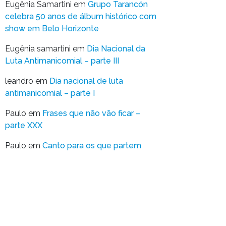
Eugênia Samartini
em
Grupo Tarancón
celebra 50 anos de álbum histórico com
show em Belo Horizonte
Eugênia samartini
em
Dia Nacional da
Luta Antimanicomial – parte III
leandro
em
Dia nacional de luta
antimanicomial – parte I
Paulo
em
Frases que não vão ficar –
parte XXX
Paulo
em
Canto para os que partem