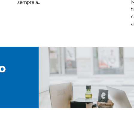
sempre a…
M
t
c
a
o