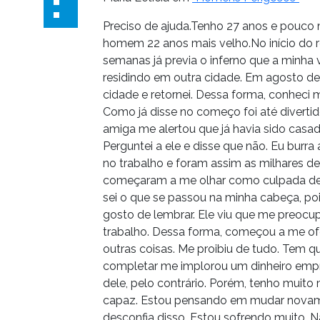
Preciso de ajuda.Tenho 27 anos e pouco
homem 22 anos mais velho.No início do 
semanas já previa o inferno que a minha v
residindo em outra cidade. Em agosto d
cidade e retornei. Dessa forma, conheci
Como já disse no começo foi até divert
amiga me alertou que já havia sido casa
Perguntei a ele e disse que não. Eu burr
no trabalho e foram assim as milhares d
começaram a me olhar como culpada deci
sei o que se passou na minha cabeça, po
gosto de lembrar. Ele viu que me preoc
trabalho. Dessa forma, começou a me ofe
outras coisas. Me proibiu de tudo. Tem qu
completar me implorou um dinheiro empr
dele, pelo contrário. Porém, tenho muit
capaz. Estou pensando em mudar novame
desconfia disso. Estou sofrendo muito. N