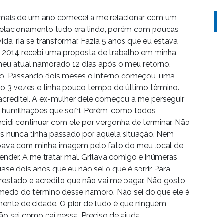
 mais de um ano comecei a me relacionar com um
relacionamento tudo era lindo, porém com poucas
ida iria se transformar. Fazia 5 anos que eu estava
e 2014 recebi uma proposta de trabalho em minha
 meu atual namorado 12 dias após o meu retorno.
ido. Passando dois meses o inferno começou, uma
do 3 vezes e tinha pouco tempo do último término.
a acreditei. A ex-mulher dele começou a me perseguir
e humilhações que sofri. Porém, como todos
di continuar com ele por vergonha de terminar. Não
is nunca tinha passado por aquela situação. Nem
upava com minha imagem pelo fato do meu local de
nder. A me tratar mal. Gritava comigo e inúmeras
ase dois anos que eu não sei o que é sorrir. Para
estado e acredito que não vai me pagar. Não gosto
o medo do término desse namoro. Não sei do que ele é
nte de cidade. O pior de tudo é que ninguém
ão sei como caí nessa. Preciso de ajuda.