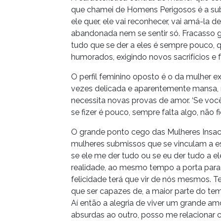
que chamei de Homens Perigosos é a subm
ele quer, ele vai reconhecer, vai amá-la de 
abandonada nem se sentir só. Fracasso 
tudo que se der a eles é sempre pouco, 
humorados, exigindo novos sacrifícios e 
O perfil feminino oposto é o da mulher e
vezes delicada e aparentemente mansa, 
necessita novas provas de amor. ‘Se voc
se fizer é pouco, sempre falta algo, não f
O grande ponto cego das Mulheres Insac
mulheres submissos que se vinculam a este
se ele me der tudo ou se eu der tudo a ele
realidade, ao mesmo tempo a porta para
felicidade terá que vir de nós mesmos.
que ser capazes de, a maior parte do temp
Aí então a alegria de viver um grande am
absurdas ao outro, posso me relacionar 