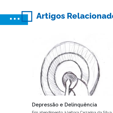
Artigos Relacionad
Depressão e Delinquência
Em atendimento à leitora Cezarina da Silva