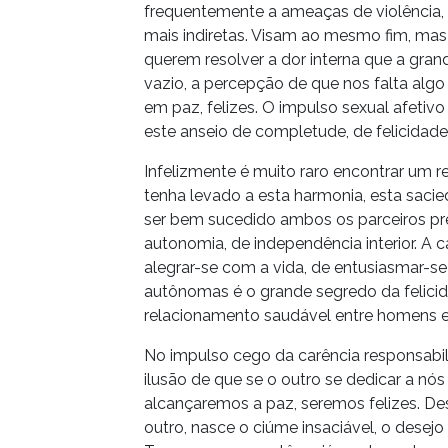
frequentemente a ameaças de violência, a
mais indiretas. Visam ao mesmo fim, mas
querem resolver a dor interna que a gran
vazio, a percepção de que nos falta algo
em paz, felizes. O impulso sexual afet
este anseio de completude, de felicidade, 
Infelizmente é muito raro encontrar um
tenha levado a esta harmonia, esta sacie
ser bem sucedido ambos os parceiros p
autonomia, de independência interior. A c
alegrar-se com a vida, de entusiasmar-s
autônomas é o grande segredo da felici
relacionamento saudável entre homens e
No impulso cego da carência responsabil
ilusão de que se o outro se dedicar a n
alcançaremos a paz, seremos felizes. Des
outro, nasce o ciúme insaciável, o desejo 