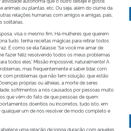
atividade autônoma que o outro deseje e goste,
 de animais ou plantas, etc. Ou seja, além do ciúme da
outras relações humanas com amigos e amigas, pais,
 solitárias.
esposa, visa o mesmo fim. Há mulheres que querem
na tudo, tenha receitas mágicas para retirar todos
traz. É como se ela falasse: ‘Se você me amar de
 me fazer feliz resolvendo todos os meus problemas
ra todos eles.’ Missão impossível, naturalmente! A
roblemas, mas frequentemente é saber lidar, com
ver, com problemas que não tem solução, que estão
oenças próprias ou alheias, a morte de seres
iedade, sofrimentos a nós causados por pessoas muito
ntos que vêm do fato de que pessoas de quem
rtamentos doentios ou incorretos, tudo isto, em
de qualquer um de nós resolver de modo completo e
estabelece uma relação de longa duração com aqueles