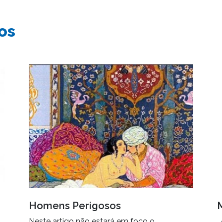
os
Homens Perigosos
Neste artigo não estará em foco o
.