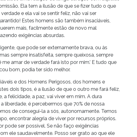
issão. Ela tem a ilusão de que se fizer tudo o que
verdade e ela vai se sentir feliz, não vai ser
garantido! Estes homens são também insaciáveis,
querem mais, facilmente estão de novo mal
fazendo exigências absurdas.
xigente, que pode ser externamente brava, ou às
mas sempre insatisfeita, sempre queixosa, sempre
ê me amar de verdade fará isto por mim.’ E tudo que
icou bom, podia ter sido melhor.
iáveis e dos Homens Perigosos, dos homens e
s dois tipos, é a ilusão de que o outro me fará feliz,
, a felicidade, a paz, vai viver em mim. A dura
 a liberdade, é percebermos que 70% de nossa
 Temos de consegui-la a sós, autonomamente. Temos
o, encontrar alegria de viver por recursos próprios.
or pode ser possível. Se não faço exigências
com ele saudavelmente. Posso ser grato ao que ele