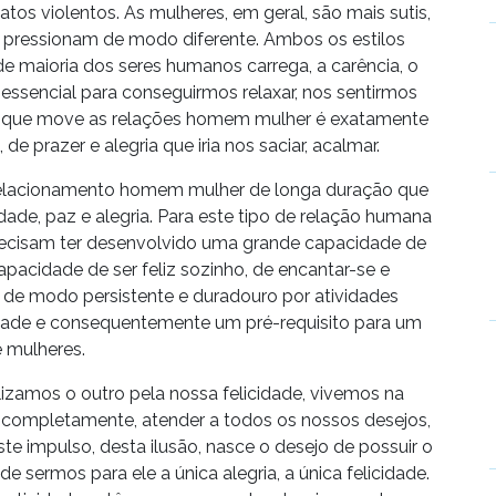
tos violentos. As mulheres, em geral, são mais sutis,
 pressionam de modo diferente. Ambos os estilos
de maioria dos seres humanos carrega, a carência, o
 essencial para conseguirmos relaxar, nos sentirmos
ivo que move as relações homem mulher é exatamente
de prazer e alegria que iria nos saciar, acalmar.
 relacionamento homem mulher de longa duração que
dade, paz e alegria. Para este tipo de relação humana
recisam ter desenvolvido uma grande capacidade de
apacidade de ser feliz sozinho, de encantar-se e
e de modo persistente e duradouro por atividades
dade e consequentemente um pré-requisito para um
 mulheres.
izamos o outro pela nossa felicidade, vivemos na
ós completamente, atender a todos os nossos desejos,
te impulso, desta ilusão, nasce o desejo de possuir o
de sermos para ele a única alegria, a única felicidade.