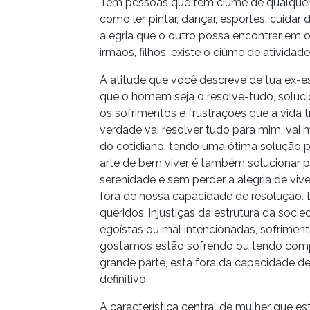
Tem pessoas que têm ciúme de qualquer 
como ler, pintar, dançar, esportes, cuidar
alegria que o outro possa encontrar em 
irmãos, filhos, existe o ciúme de atividades
A atitude que você descreve de tua ex-
que o homem seja o resolve-tudo, solucio
os sofrimentos e frustrações que a vida 
verdade vai resolver tudo para mim, vai
do cotidiano, tendo uma ótima solução pa
arte de bem viver é também solucionar p
serenidade e sem perder a alegria de vi
fora de nossa capacidade de resolução. D
queridos, injustiças da estrutura da soc
egoístas ou mal intencionadas, sofrime
gostamos estão sofrendo ou tendo compo
grande parte, está fora da capacidade 
definitivo.
A característica central de mulher que 