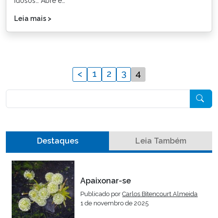
idosos… Abre e…
Leia mais >
<
1
2
3
4
Pesquisar
Destaques
Leia Também
Apaixonar-se
Publicado por
Carlos Bitencourt Almeida
1 de novembro de 2025