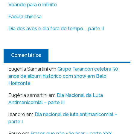
Voando para o Infinito
Fábula chinesa
Dia dos avós e dia fora do tempo – parte II
Comentários
Eugênia Samartini
em
Grupo Tarancón celebra 50
anos de álbum histórico com show em Belo
Horizonte
Eugênia samartini
em
Dia Nacional da Luta
Antimanicomial – parte III
leandro
em
Dia nacional de luta antimanicomial –
parte I
Paulo
em
Frases que não vão ficar – parte XXX