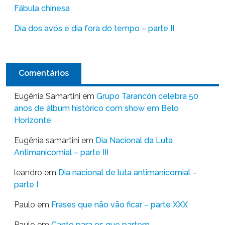
Fábula chinesa
Dia dos avós e dia fora do tempo – parte II
Comentários
Eugênia Samartini
em
Grupo Tarancón celebra 50
anos de álbum histórico com show em Belo
Horizonte
Eugênia samartini
em
Dia Nacional da Luta
Antimanicomial – parte III
leandro
em
Dia nacional de luta antimanicomial –
parte I
Paulo
em
Frases que não vão ficar – parte XXX
Paulo
em
Canto para os que partem