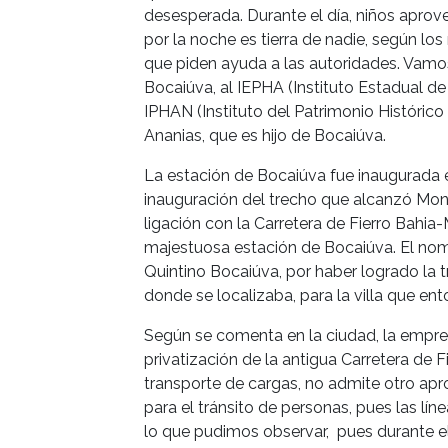
desesperada. Durante el día, niños aprov
por la noche es tierra de nadie, según l
que piden ayuda a las autoridades. Vamos 
Bocaiúva, al IEPHA (Instituto Estadual de 
IPHAN (Instituto del Patrimonio Histórico 
Ananias, que es hijo de Bocaiúva.
La estación de Bocaiúva fue inaugurada e
inauguración del trecho que alcanzó Mon
ligación con la Carretera de Fierro Bahia-M
majestuosa estación de Bocaiúva. El nomb
Quintino Bocaiúva, por haber logrado la tr
donde se localizaba, para la villa que ent
Según se comenta en la ciudad, la empresa
privatización de la antigua Carretera de Fi
transporte de cargas, no admite otro ap
para el tránsito de personas, pues las lín
lo que pudimos observar, pues durante el 