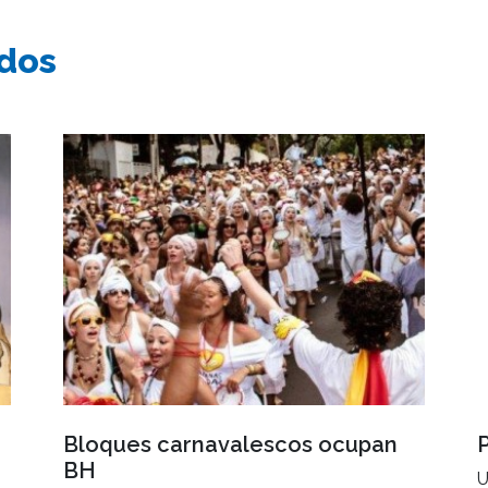
ados
Bloques carnavalescos ocupan
BH
U