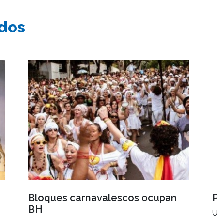
ados
Bloques carnavalescos ocupan
BH
U