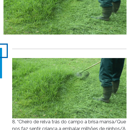
8. “Cheiro de relva trás do campo a brisa mansa/Que
nos faz sentir criança a embalar milhões de ninhos/A