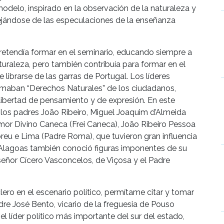
delo, inspirado en la observación de la naturaleza y
 alejándose de las especulaciones de la enseñanza
retendía formar en el seminario, educando siempre a
turaleza, pero también contribuía para formar en el
librarse de las garras de Portugal. Los líderes
amaban “Derechos Naturales” de los ciudadanos,
 libertad de pensamiento y de expresión. En este
 los padres João Ribeiro, Miguel Joaquim d’Almeida
mor Divino Caneca (Frei Caneca), João Ribeiro Pessoa
eu e Lima (Padre Roma), que tuvieron gran influencia
Alagoas también conoció figuras imponentes de su
eñor Cícero Vasconcelos, de Viçosa y el Padre
clero en el escenario político, permítame citar y tomar
dre José Bento, vicario de la freguesia de Pouso
l líder político más importante del sur del estado,