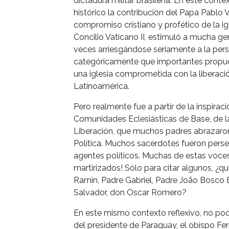
dictadura militar brasileña. En este con
histórico la contribución del Papa Pablo VI
compromiso cristiano y profético de la ig
Concilio Vaticano II, estimuló a mucha ge
veces arriesgándose seriamente a la per
categóricamente que importantes propuest
una iglesia comprometida con la liberaci
Latinoamérica.
Pero realmente fue a partir de la inspirac
Comunidades Eclesiásticas de Base, de la
Liberación, que muchos padres abrazaron
Política. Muchos sacerdotes fueron perse
agentes políticos. Muchas de estas voces
martirizados! Sólo para citar algunos, ¿qu
Ramin, Padre Gabriel, Padre João Bosco B
Salvador, don Oscar Romero?
En este mismo contexto reflexivo, no pod
del presidente de Paraguay, el obispo F