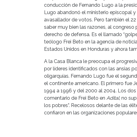
conducción de Fernando Lugo a la presid
Lugo abandonó el ministerio episcopal y 
avasallador de votos. Pero también el 22
saber muy bien las razones, al congreso p
derecho de defensa. Es el llamado “golpe 
teólogo Frei Beto en la agencia de notici
Estados Unidos en Honduras y ahora tam
A la Casa Blanca le preocupa el progres
por líderes identificados con las ansias 
oligarquías. Fernando Lugo fue el segund
el continente americano. El primero fue J
1994 a 1996 y del 2000 al 2004. Los dos
comentario de Frei Beto en
Adital
, no sup
los pobres”. Recelosos delante de las éli
confiaron en las organizaciones populare