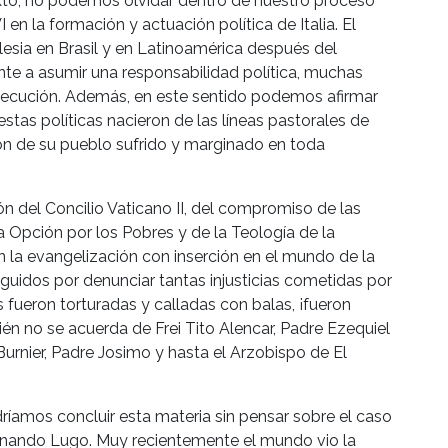
texto, no podemos olvidar dentro de nuestro proceso
 en la formación y actuación política de Italia. El
lesia en Brasil y en Latinoamérica después del
nte a asumir una responsabilidad política, muchas
secución. Además, en este sentido podemos afirmar
as políticas nacieron de las líneas pastorales de
ón de su pueblo sufrido y marginado en toda
ión del Concilio Vaticano II, del compromiso de las
 Opción por los Pobres y de la Teología de la
 la evangelización con inserción en el mundo de la
guidos por denunciar tantas injusticias cometidas por
 fueron torturadas y calladas con balas, ¡fueron
ién no se acuerda de Frei Tito Alencar, Padre Ezequiel
urnier, Padre Josimo y hasta el Arzobispo de El
ríamos concluir esta materia sin pensar sobre el caso
ernando Lugo. Muy recientemente el mundo vio la