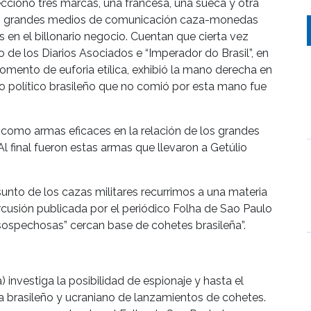
leccionó tres marcas, una francesa, una sueca y otra
los grandes medios de comunicación caza-monedas
s en el billonario negocio. Cuentan que cierta vez
o de los Diarios Asociados e “Imperador do Brasil”, en
omento de euforia etílica, exhibió la mano derecha en
co político brasileño que no comió por esta mano fue
 como armas eficaces en la relación de los grandes
l final fueron estas armas que llevaron a Getúlio
sunto de los cazas militares recurrimos a una materia
ercusión publicada por el periódico Folha de Sao Paulo
“sospechosas” cercan base de cohetes brasileña”.
) investiga la posibilidad de espionaje y hasta el
a brasileño y ucraniano de lanzamientos de cohetes.