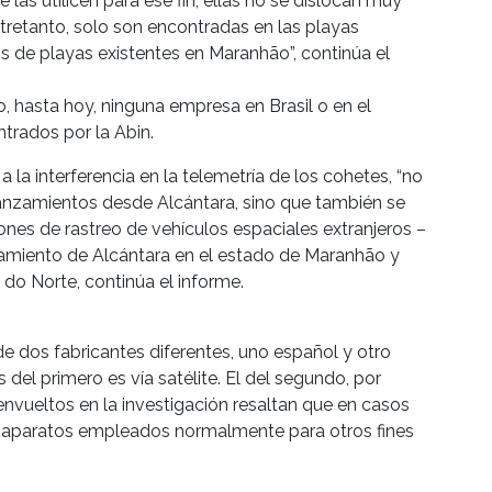
 las utilicen para ese fin, ellas no se dislocan muy
ntretanto, solo son encontradas en las playas
s de playas existentes en Maranhão”, continúa el
o, hasta hoy, ninguna empresa en Brasil o en el
trados por la Abin.
 a la interferencia en la telemetría de los cohetes, “no
lanzamientos desde Alcántara, sino que también se
ones de rastreo de vehículos espaciales extranjeros –
zamiento de Alcántara en el estado de Maranhão y
 do Norte, continúa el informe.
 dos fabricantes diferentes, uno español y otro
del primero es vía satélite. El del segundo, por
nvueltos en la investigación resaltan que en casos
e aparatos empleados normalmente para otros fines