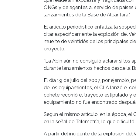
que reside ahí expuesta y fragilizada con
ONGs y de agentes al servicio de países 
lanzamientos de la Base de Alcántara”.
El artículo periodístico enfatiza la sos
citar específicamente la explosión del Veh
muerte de veintidós de los principales cie
proyecto:
“La Abin aún no consiguió aclarar si los 
durante lanzamientos hechos desde la Ba
El día 19 de julio del 2007, por ejemplo,
de los equipamientos, el CLA lanzó el co
cohete recorrió el trayecto estipulado y 
equipamiento no fue encontrado después
Según el mismo artículo, en la época, el 
en la señal de Telemetría, lo que dificul
A partir del incidente de la explosión del