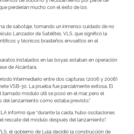
 intentos de soborno y reclutamiento por parte de
que perderían mucho con el éxito de los
pecha de sabotaje, tomando un inmenso cuidado de no
ículo Lanzador de Satélites, VLS, que significó la
ntíficos y técnicos brasileños envueltos en el
aparatos instalados en las boyas estaban en operación
se de Alcántara.
 período intermediario entre dos capturas (2006 y 2008)
hete VSB-30. La prueba fue parcialmente exitosa. El
el llamado módulo útil se posó en el mar, pero el
 del lanzamiento como estaba previsto.”
CLA informó que “durante la caída, hubo oscilaciones
tó el rescate del módulo después del lanzamiento”.
 VLS, el gobierno de Lula decidió la construcción de