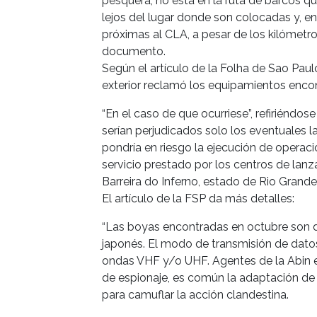
pesquera, no está en la ruta de barcos que
lejos del lugar donde son colocadas y, e
próximas al CLA, a pesar de los kilómetro
documento.
Según el artículo de la Folha de Sao Paul
exterior reclamó los equipamientos encon
“En el caso de que ocurriese”, refiriéndose
serían perjudicados solo los eventuales 
pondría en riesgo la ejecución de operaci
servicio prestado por los centros de lan
Barreira do Inferno, estado de Rio Grande
El artículo de la FSP da más detalles:
“Las boyas encontradas en octubre son de
japonés. El modo de transmisión de datos 
ondas VHF y/o UHF. Agentes de la Abin e
de espionaje, es común la adaptación d
para camuflar la acción clandestina.