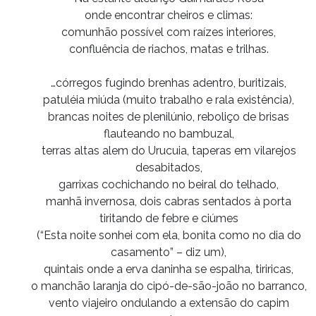
onde encontrar cheiros e climas:
comunhão possível com raízes interiores,
confluência de riachos, matas e trilhas.
…córregos fugindo brenhas adentro, buritizais,
patuléia miúda (muito trabalho e rala existência),
brancas noites de plenilúnio, reboliço de brisas
flauteando no bambuzal,
terras altas alem do Urucuia, taperas em vilarejos
desabitados,
garrixas cochichando no beiral do telhado,
manhã invernosa, dois cabras sentados à porta
tiritando de febre e ciúmes
(“Esta noite sonhei com ela, bonita como no dia do
casamento” – diz um),
quintais onde a erva daninha se espalha, tiriricas,
o manchão laranja do cipó-de-são-joão no barranco,
vento viajeiro ondulando a extensão do capim