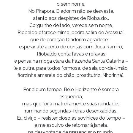
o sem nome.
No Pirapora, Diadorim não se desveste,
atento aos despistes de Riobaldo…
Corguinho deitado, vereda sem nome,
Riobaldo oferece mimo, pedra safira de Arassuaí,
que de coração Diadorim agradece –
esperar até acerto de contas com Joca Ramiro;
Riobaldo conta favas e refavas
e pensa na moça clara da Fazenda Santa Catarina –
(e a outra, para todos formosa, de saia cor-de-limão,
florzinha amarela do chão, prostitutriz, Nhorinhá).
Por algum tempo, Belo Horizonte é sombra
esquecida,
mas que forja matreiramente suas ruindades
ruminando segundas-feiras desenxabidas.
Eu divirjo – resistencioso às sovinices do tempo –
e me esquivo de retornar à janela,
na desvontade de presenciar o mundo.