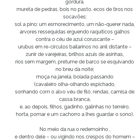
gordura,
mureta de pedras, bois no pasto, ecos de tiros nos
socavões;
sol a pino: um esmorecimento, um não-querer nada,
árvores ressequidas erguendo raquíticos galhos
contra o céu de azul coruscante –
urubus em re-círculos bailarinos no anil distante –
zunir de varejeiras, brilhos azuis de asinhas,
rios sem margem, pretume de barco se esquivando
no breu da noite;
moça na janela, boiada passando
(cavaleiro olha-olhando espichado,
sonhando com o alvo véu de filó, rendas, camisa de
cassa branca,
e, ao depois, filhos, gadinho, galinhas no terreiro,
horta, pomar e um cachorro a lhes guardar o sono).
No meio da rua o redemoinho ,
e dentro dele – ou vigindo nos crespos do homem –