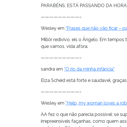
PARABÉNS, ESTÁ PASSANDO DA HORA
—————————–
Wesley em
“Frases que não vão ficar – pa
Millôr redivivo, eis o Ângelo. Em temp
que vamos, vida afora.
—————————–
sandra em
“O rio da minha infância”
Elza Scheid está forte e saudavel, graças
—————————–
Wesley em
“Help, my woman loves a rob
AA fez o que não parecia possível: se s
irrepreensíveis façanhas, como quem asso