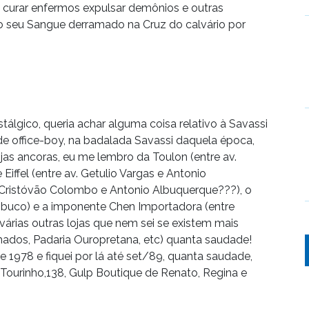
, curar enfermos expulsar demônios e outras
o seu Sangue derramado na Cruz do calvário por
tálgico, queria achar alguma coisa relativo à Savassi
e office-boy, na badalada Savassi daquela época,
jas ancoras, eu me lembro da Toulon (entre av.
iffel (entre av. Getulio Vargas e Antonio
e Cristóvão Colombo e Antonio Albuquerque???), o
ambuco) e a imponente Chen Importadora (entre
várias outras lojas que nem sei se existem mais
dos, Padaria Ouropretana, etc) quanta saudade!
 1978 e fiquei por lá até set/89, quanta saudade,
 Tourinho,138, Gulp Boutique de Renato, Regina e