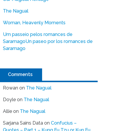
The Nagual
Woman, Heavenly Moments
Um passeio pelos romances de
Saramago
Un paseo por los romances de
Saramago
Comments
Rowan
on
The Nagual
Doyle
on
The Nagual
Allie
on
The Nagual
Sarjana Sains Data
on
Confucius –
Quotes – Part 1 – Kung Fu Tzu or Kun Fu