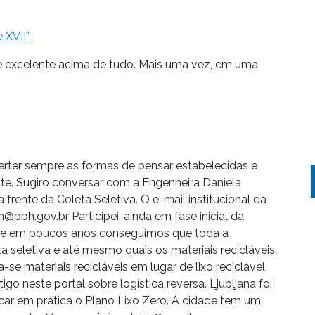
 XVII”
o e excelente acima de tudo. Mais uma vez, em uma
nverter sempre as formas de pensar estabelecidas e
ate. Sugiro conversar com a Engenheira Daniela
frente da Coleta Seletiva. O e-mail institucional da
n@pbh.gov.br Participei, ainda em fase inicial da
va e em poucos anos conseguimos que toda a
seletiva e até mesmo quais os materiais recicláveis.
-se materiais recicláveis em lugar de lixo reciclável
o neste portal sobre logística reversa. Ljubljana foi
ocar em prática o Plano Lixo Zero. A cidade tem um