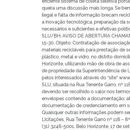
eficiente sistema de coleta seletiva por
queira uma discussão mais longa. Se bem
ilegal e falta de informação brecam reci
a inovação tecnológica, preparação da s
necessários e suficientes e efetivas políti
SLU/BH: AVISO DE ABERTURA CHAMAME
15-30. Objeto: Contratação de associaç
materiais recicláveis para prestação de s
plástico, metal e vidro, no distrito domic
Horizonte, utilizando mão de obra de as
de propriedade da Superintendência de L
pelos interessados através do “site” www
SLU, situada na Rua Tenente Garro, nº 118,
devendo ser recolhido o valor nos termos
envelopes contendo a documentação: até
documentação de credenciamento em sess
Quaisquer outras informações podem ser
Licitações, Rua Tenente Garro nº 118 – 8º
(31) 3246-5001. Belo Horizonte, 17 de s