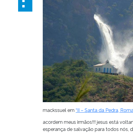
mackssuel em
“II – Santa da Pedra, Rom
acordem meus irmãos!!! jesus está voltan
esperança de salvação para todos nós, d