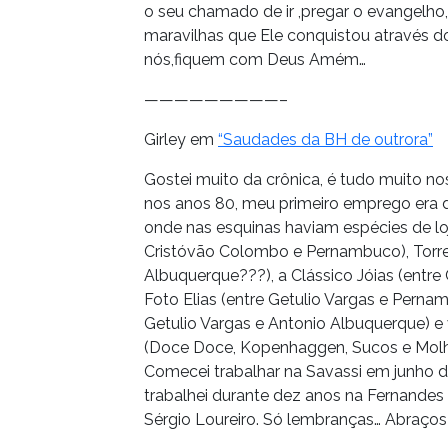
o seu chamado de ir ,pregar o evangelho
maravilhas que Ele conquistou através d
nós,fiquem com Deus Amém…
—————————–
Girley em
“Saudades da BH de outrora”
Gostei muito da crônica, é tudo muito nos
nos anos 80, meu primeiro emprego era d
onde nas esquinas haviam espécies de lo
Cristóvão Colombo e Pernambuco), Torre E
Albuquerque???), a Clássico Jóias (entr
Foto Elias (entre Getulio Vargas e Pern
Getulio Vargas e Antonio Albuquerque) e 
(Doce Doce, Kopenhaggen, Sucos e Molha
Comecei trabalhar na Savassi em junho de
trabalhei durante dez anos na Fernandes
Sérgio Loureiro. Só lembranças… Abraços