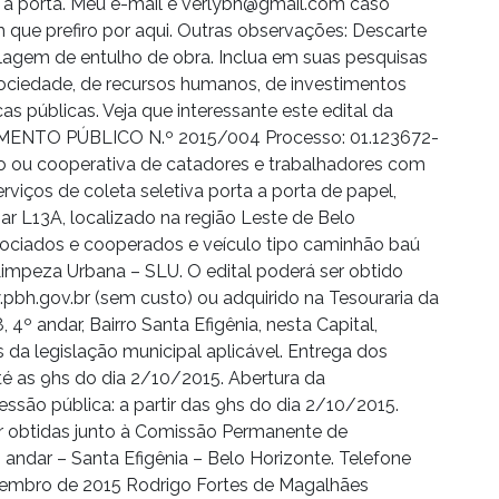
ta a porta. Meu e-mail é verlybh@gmail.com caso
 que prefiro por aqui. Outras observações: Descarte
clagem de entulho de obra. Inclua em suas pesquisas
ociedade, de recursos humanos, de investimentos
cas públicas. Veja que interessante este edital da
NTO PÚBLICO N.º 2015/004 Processo: 01.123672-
ão ou cooperativa de catadores e trabalhadores com
erviços de coleta seletiva porta a porta de papel,
iliar L13A, localizado na região Leste de Belo
sociados e cooperados e veículo tipo caminhão baú
impeza Urbana – SLU. O edital poderá ser obtido
.pbh.gov.br (sem custo) ou adquirido na Tesouraria da
 4º andar, Bairro Santa Efigênia, nesta Capital,
 da legislação municipal aplicável. Entrega dos
 as 9hs do dia 2/10/2015. Abertura da
ão pública: a partir das 9hs do dia 2/10/2015.
 obtidas junto à Comissão Permanente de
 andar – Santa Efigênia – Belo Horizonte. Telefone
etembro de 2015 Rodrigo Fortes de Magalhães