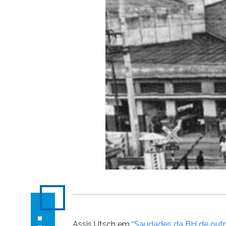
Assis Utsch em
“Saudades da BH de outr