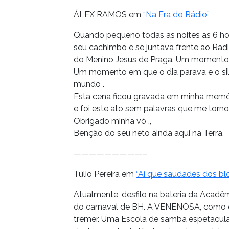
ÁLEX RAMOS em
“Na Era do Rádio”
Quando pequeno todas as noites as 6 ho
seu cachimbo e se juntava frente ao Rad
do Menino Jesus de Praga. Um momento 
Um momento em que o dia parava e o silê
mundo .
Esta cena ficou gravada em minha memór
e foi este ato sem palavras que me tornou
Obrigado minha vó ,,
Benção do seu neto ainda aqui na Terra.
—————————–
Túlio Pereira em
“Ai que saudades dos blo
Atualmente, desfilo na bateria da A
do carnaval de BH. A VENENOSA, como é 
tremer. Uma Escola de samba espetacular