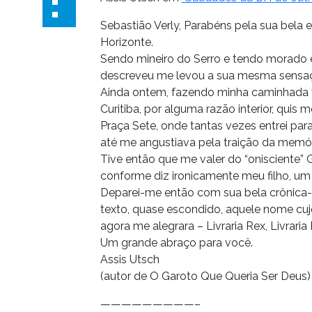
Sebastião Verly, Parabéns pela sua bela e
Horizonte.
Sendo mineiro do Serro e tendo morado 
descreveu me levou a sua mesma sensaç
Ainda ontem, fazendo minha caminhada 
Curitiba, por alguma razão interior, quis
Praça Sete, onde tantas vezes entrei pa
até me angustiava pela traição da memóri
Tive então que me valer do “onisciente”
conforme diz ironicamente meu filho, um l
Deparei-me então com sua bela crônica-n
texto, quase escondido, aquele nome cu
agora me alegrara – Livraria Rex, Livraria 
Um grande abraço para você.
Assis Utsch
(autor de O Garoto Que Queria Ser Deus)
—————————–