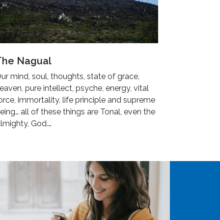
The Nagual
ur mind, soul, thoughts, state of grace,
eaven, pure intellect, psyche, energy, vital
orce, immortality, life principle and supreme
eing… all of these things are Tonal, even the
lmighty, God.…