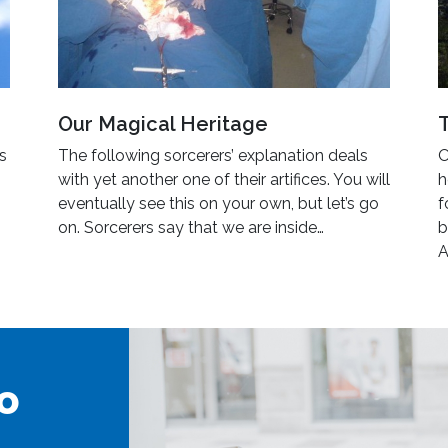
Our Magical Heritage
’s
The following sorcerers’ explanation deals
O
with yet another one of their artifices. You will
h
eventually see this on your own, but let’s go
f
on. Sorcerers say that we are inside…
b
A
o