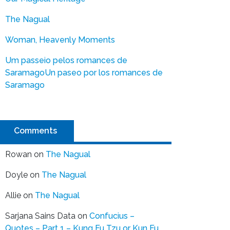
The Nagual
Woman, Heavenly Moments
Um passeio pelos romances de
Saramago
Un paseo por los romances de
Saramago
Comments
Rowan
on
The Nagual
Doyle
on
The Nagual
Allie
on
The Nagual
Sarjana Sains Data
on
Confucius –
Quotes – Part 1 – Kung Fu Tzu or Kun Fu