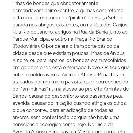
linhas de bondes que obrigatoriamente
demandavam bairro/centro, algumas com retorno
pela circular em torno do “pirulito” da Praça Sete e
parada nos abrigos existentes, ou na Rua dos Carijós,
Rua Rio de Janeiro, abrigos na Rua da Bahia, junto ao
Parque Municipal e outro na Praça Rio Branco
(Rodoviária). O bonde era o transporte básico da
cidade desde que existiam poucas linhas de ônibus.
À noite, ou para reparos, os bondes eram recolhidos
em galpões onde está o Mercado Novo. Os fícus que
antes emolduravam a Avenida Afonso Pena, foram
atacados por um micro parasita que ficou conhecido
por “amintinhas” numa alusão ao prefeito Amintas de
Barros, causando desconforto aos passantes pela
avenida, causando irritação quando atingia os olhos,
o que concorreu para erradicação de todas as
árvores, sem contestação porque não havia uma
consciência ecológica como hoje. No início da
Avenida Afonso Pena havia a Mesbla, um completo