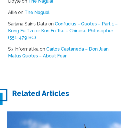
Doyle
on
The Nagual
Allie
on
The Nagual
Sarjana Sains Data
on
Confucius – Quotes – Part 1 –
Kung Fu Tzu or Kun Fu Tse – Chinese Philosopher
(551-479 BC)
S3 Informatika
on
Carlos Castaneda – Don Juan
Matus Quotes – About Fear
Related Articles