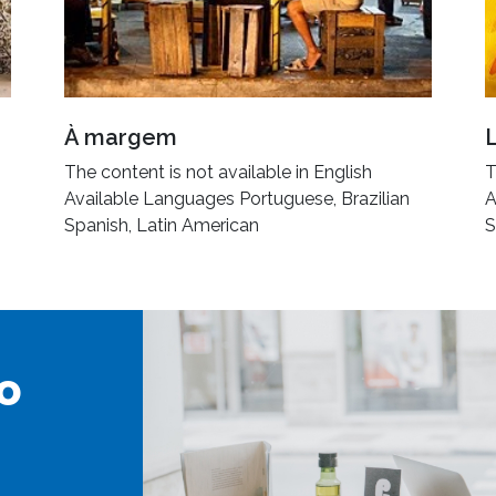
À margem
The content is not available in English
T
Available Languages Portuguese, Brazilian
A
Spanish, Latin American
S
o