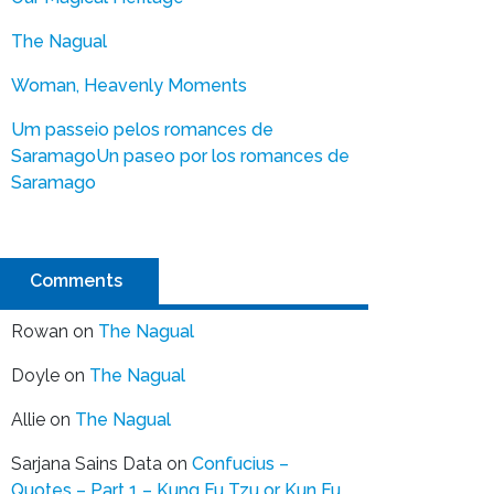
The Nagual
Woman, Heavenly Moments
Um passeio pelos romances de
Saramago
Un paseo por los romances de
Saramago
Comments
Rowan
on
The Nagual
Doyle
on
The Nagual
Allie
on
The Nagual
Sarjana Sains Data
on
Confucius –
Quotes – Part 1 – Kung Fu Tzu or Kun Fu