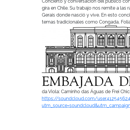
Concierto y conversación del público co
gira en Chile. Su trabajo nos remite a las
Gerais donde nasció y vive. En esto concie
temas tradicionales como Congada, Folia
da Viola: Caminho das Águas de Frei Chic
https://soundcloud.com/user41254562
utm_source=soundcloud&utm_campaig