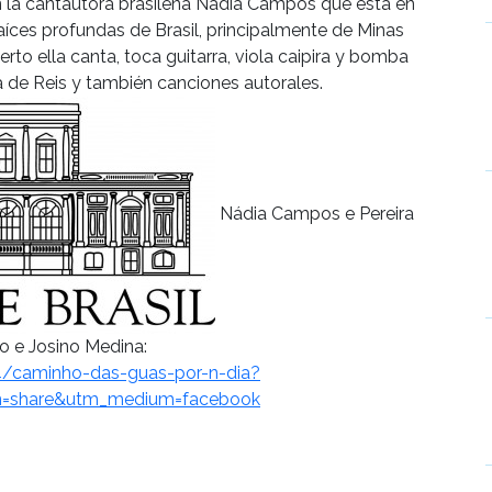
n la cantautora brasileña Nádia Campos que está en
 raíces profundas de Brasil, principalmente de Minas
rto ella canta, toca guitarra, viola caipira y bomba
 de Reis y también canciones autorales.
Nádia Campos e Pereira
o e Josino Medina:
4/caminho-das-guas-por-n-dia?
n=share&utm_medium=facebook