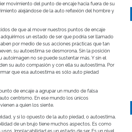
uier movimiento del punto de encaje hacia fuera de su
miento alejándose de la auto reflexión del hombre y
idos de que al mover nuestros puntos de encaje
 adquirimos un estado de ser que podría ser llamado
saben por medio de sus acciones prácticas que tan
ven, su autoestima se desmorona. Sin la posición
u autoimagen no se puede sustentar más. Y sin el
den su auto compasión y con ella su autoestima. Por
 afirmar que esa autoestima es sólo auto piedad
l punto de encaje a agrupar un mundo de falsa
auto centrismo. En ese mundo los únicos
ienen a quien los siente.
eldad, y sí lo opuesto de la auto piedad, o autoestima.
bilidad de un brujo tiene muchos aspectos. Es como
sos. Implacabilidad es un estado de ser. Es un nivel