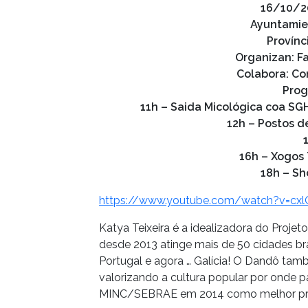
16/10/2
Ayuntamien
Provínc
Organizan: Fa
Colabora: Co
Prog
11h – Saida Micológica coa SG
12h – Postos d
16h – Xogos 
18h – Sh
https://www.youtube.com/watch?v=cxl
Katya Teixeira é a idealizadora do Proje
desde 2013 atinge mais de 50 cidades brasi
Portugal e agora … Galícia! O Dandô tamb
valorizando a cultura popular por onde pa
MINC/SEBRAE em 2014 como melhor proje