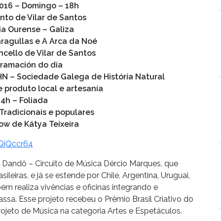
016 – Domingo – 18h
to de Vilar de Santos
ia Ourense – Galiza
ragullas e A Arca da Noé
ncello de Vilar de Santos
ramación do día
HN – Sociedade Galega de História Natural
e produto local e artesanía
14h – Foliada
Tradicionais e populares
ow de Kátya Teixeira
QjQccr64
to Dandô – Circuito de Música Dércio Marques, que
leiras, e já se estende por Chile, Argentina, Uruguai,
ém realiza vivências e oficinas integrando e
ssa. Esse projeto recebeu o Prêmio Brasil Criativo do
to de Música na categoria Artes e Espetáculos.