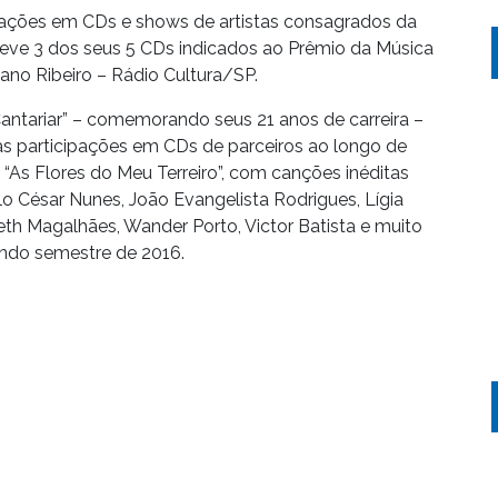
pações em CDs e shows de artistas consagrados da
a teve 3 dos seus 5 CDs indicados ao Prêmio da Música
lano Ribeiro – Rádio Cultura/SP.
ntariar” – comemorando seus 21 anos de carreira –
 participações em CDs de parceiros ao longo de
l “As Flores do Meu Terreiro”, com canções inéditas
o César Nunes, João Evangelista Rodrigues, Lígia
Beth Magalhães, Wander Porto, Victor Batista e muito
ndo semestre de 2016.