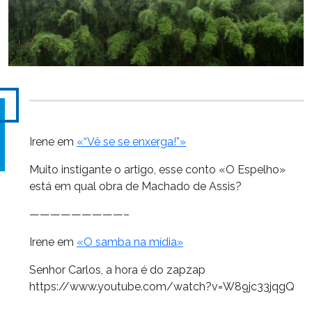
Irene em
«“Vê se se enxerga!”»
Muito instigante o artigo, esse conto «O Espelho»
está em qual obra de Machado de Assis?
—————————–
Irene em
«O samba na mídia»
Senhor Carlos, a hora é do zapzap
https://www.youtube.com/watch?v=W89jc33jqgQ