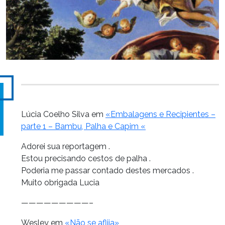
Lúcia Coelho Silva em
«Embalagens e Recipientes –
parte 1 – Bambu, Palha e Capim «
Adorei sua reportagem .
Estou precisando cestos de palha .
Poderia me passar contado destes mercados .
Muito obrigada Lucia
—————————–
Wesley em
«Não se aflija»