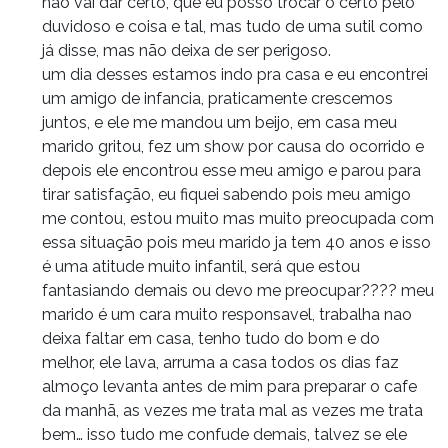
não vai dar certo, que eu posso trocar o certo pelo
duvidoso e coisa e tal, mas tudo de uma sutil como
já disse, mas não deixa de ser perigoso.
um dia desses estamos indo pra casa e eu encontrei
um amigo de infancia, praticamente crescemos
juntos, e ele me mandou um beijo, em casa meu
marido gritou, fez um show por causa do ocorrido e
depois ele encontrou esse meu amigo e parou para
tirar satisfação, eu fiquei sabendo pois meu amigo
me contou, estou muito mas muito preocupada com
essa situação pois meu marido ja tem 40 anos e isso
é uma atitude muito infantil, será que estou
fantasiando demais ou devo me preocupar???? meu
marido é um cara muito responsavel, trabalha nao
deixa faltar em casa, tenho tudo do bom e do
melhor, ele lava, arruma a casa todos os dias faz
almoço levanta antes de mim para preparar o cafe
da manhã, as vezes me trata mal as vezes me trata
bem… isso tudo me confude demais, talvez se ele