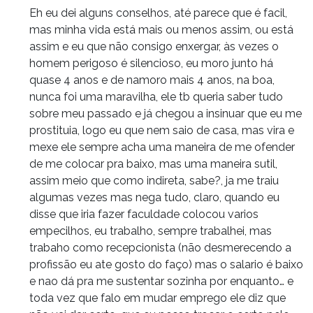
Eh eu dei alguns conselhos, até parece que é facil,
mas minha vida está mais ou menos assim, ou está
assim e eu que não consigo enxergar, às vezes o
homem perigoso é silencioso, eu moro junto há
quase 4 anos e de namoro mais 4 anos, na boa,
nunca foi uma maravilha, ele tb queria saber tudo
sobre meu passado e já chegou a insinuar que eu me
prostituia, logo eu que nem saio de casa, mas vira e
mexe ele sempre acha uma maneira de me ofender
de me colocar pra baixo, mas uma maneira sutil,
assim meio que como indireta, sabe?, ja me traiu
algumas vezes mas nega tudo, claro, quando eu
disse que iria fazer faculdade colocou varios
empecilhos, eu trabalho, sempre trabalhei, mas
trabaho como recepcionista (não desmerecendo a
profissão eu ate gosto do faço) mas o salario é baixo
e nao dá pra me sustentar sozinha por enquanto… e
toda vez que falo em mudar emprego ele diz que