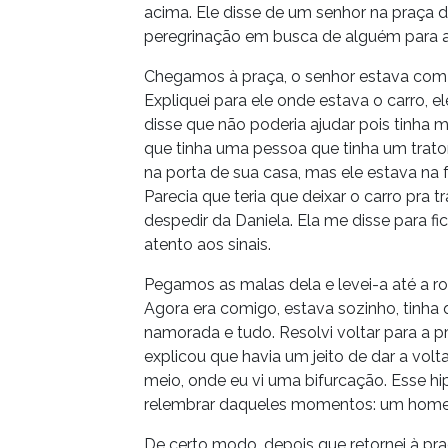
acima. Ele disse de um senhor na praça 
peregrinação em busca de alguém para a
Chegamos à praça, o senhor estava com se
Expliquei para ele onde estava o carro, 
disse que não poderia ajudar pois tinha 
que tinha uma pessoa que tinha um trato
na porta de sua casa, mas ele estava na
Parecia que teria que deixar o carro pra 
despedir da Daniela. Ela me disse para fic
atento aos sinais.
Pegamos as malas dela e levei-a até a r
Agora era comigo, estava sozinho, tinha qu
namorada e tudo. Resolvi voltar para a 
explicou que havia um jeito de dar a vol
meio, onde eu vi uma bifurcação. Esse h
relembrar daqueles momentos: um homem
De certo modo, depois que retornei à pr