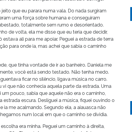
 jeito que eu parara numa vala. Do nada surgiram
fizeram uma força sobre humana e conseguiram
sembestado, totalmente sem rumo e desorientado.
ho de volta, ela me disse que eu teria que decidir,
estava ali para me apoiar. Peguei a estrada de terra
ão para onde ia, mas achei que sabia o caminho
ede, que tinha vontade de ir ao banheiro. Daniela me
a mente, você está sendo testado. Não tenha medo.
entava ficar no silêncio, ligava música no carro.
vi que não conhecia aquela parte da estrada. Uma
ei um pouco, sabia que aquele não era o caminho,
estrada escura. Desliguei a música, fiquei ouvindo o
ue ia me acalmando. Segundo ela, a aiauasca não
e chegamos num local em que o caminho se dividia.
a escolha era minha. Peguei um caminho à direita,