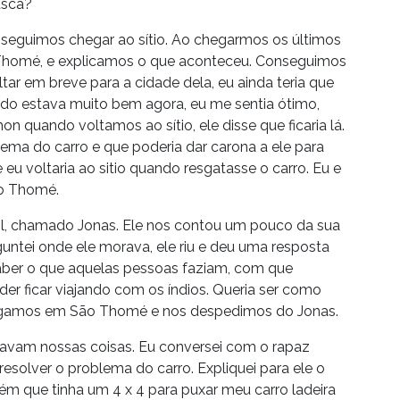
asca?
eguimos chegar ao sítio. Ao chegarmos os últimos
 Thomé, e explicamos o que aconteceu. Conseguimos
ltar em breve para a cidade dela, eu ainda teria que
do estava muito bem agora, eu me sentia ótimo,
n quando voltamos ao sítio, ele disse que ficaria lá.
blema do carro e que poderia dar carona a ele para
u voltaria ao sitio quando resgatasse o carro. Eu e
ão Thomé.
, chamado Jonas. Ele nos contou um pouco da sua
guntei onde ele morava, ele riu e deu uma resposta
 saber o que aquelas pessoas faziam, com que
er ficar viajando com os índios. Queria ser como
 Chegamos em São Thomé e nos despedimos do Jonas.
tavam nossas coisas. Eu conversei com o rapaz
resolver o problema do carro. Expliquei para ele o
uém que tinha um 4 x 4 para puxar meu carro ladeira