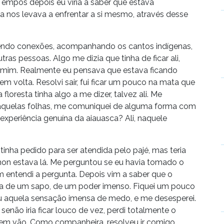
Tempos depois eu viria a saber que estava
a nos levava a enfrentar a si mesmo, através desse
fazendo conexões, acompanhando os cantos indígenas,
tras pessoas. Algo me dizia que tinha de ficar ali,
 mim. Realmente eu pensava que estava ficando
m volta. Resolvi sair, fui ficar um pouco na mata que
floresta tinha algo a me dizer, talvez ali. Me
ti aquelas folhas, me comuniquei de alguma forma com
 experiência genuína da aiauasca? Ali, naquele
á tinha pedido para ser atendida pelo pajé, mas teria
amon estava lá. Me perguntou se eu havia tomado o
m entendi a pergunta. Depois vim a saber que o
ída de um sapo, de um poder imenso. Fiquei um pouco
 aquela sensação imensa de medo, e me desesperei.
senão iria ficar louco de vez, perdi totalmente o
i em vão. Como companheira, resolveu ir comigo.