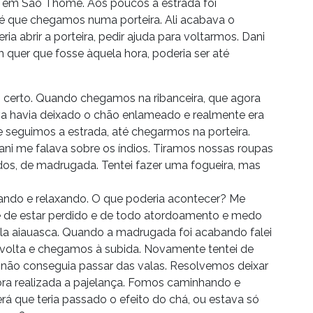
r em São Thomé. Aos poucos a estrada foi
até que chegamos numa porteira. Ali acabava o
ia abrir a porteira, pedir ajuda para voltarmos. Dani
quer que fosse àquela hora, poderia ser até
ho certo. Quando chegamos na ribanceira, que agora
uva havia deixado o chão enlameado e realmente era
 seguimos a estrada, até chegarmos na porteira.
ani me falava sobre os índios. Tiramos nossas roupas
idos, de madrugada. Tentei fazer uma fogueira, mas
ndo e relaxando. O que poderia acontecer? Me
te de estar perdido e de todo atordoamento e medo
a aiauasca. Quando a madrugada foi acabando falei
volta e chegamos à subida. Novamente tentei de
 não conseguia passar das valas. Resolvemos deixar
e fora realizada a pajelança. Fomos caminhando e
á que teria passado o efeito do chá, ou estava só