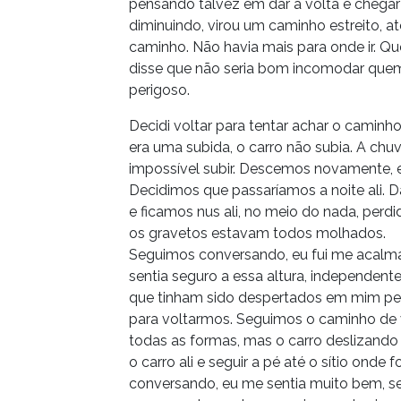
pensando talvez em dar a volta e chega
diminuindo, virou um caminho estreito, 
caminho. Não havia mais para onde ir. Quer
disse que não seria bom incomodar quem 
perigoso.
Decidi voltar para tentar achar o camin
era uma subida, o carro não subia. A ch
impossível subir. Descemos novamente, e
Decidimos que passaríamos a noite ali. D
e ficamos nus ali, no meio do nada, perd
os gravetos estavam todos molhados.
Seguimos conversando, eu fui me acalma
sentia seguro a essa altura, independen
que tinham sido despertados em mim pel
para voltarmos. Seguimos o caminho de 
todas as formas, mas o carro deslizando
o carro ali e seguir a pé até o sítio ond
conversando, eu me sentia muito bem, ser