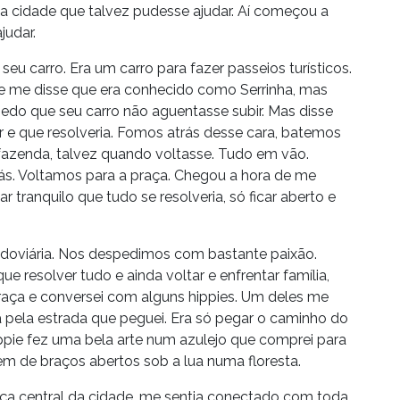
da cidade que talvez pudesse ajudar. Aí começou a
judar.
u carro. Era um carro para fazer passeios turísticos.
ele me disse que era conhecido como Serrinha, mas
medo que seu carro não aguentasse subir. Mas disse
r e que resolveria. Fomos atrás desse cara, batemos
 fazenda, talvez quando voltasse. Tudo em vão.
trás. Voltamos para a praça. Chegou a hora de me
ar tranquilo que tudo se resolveria, só ficar aberto e
odoviária. Nos despedimos com bastante paixão.
e resolver tudo e ainda voltar e enfrentar família,
praça e conversei com alguns hippies. Um deles me
ta pela estrada que peguei. Era só pegar o caminho do
ippie fez uma bela arte num azulejo que comprei para
 de braços abertos sob a lua numa floresta.
aça central da cidade, me sentia conectado com toda