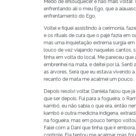
Medo de enlouquecer e não mais voltar. 
enfrentando ali o meu Ego, que a aiauasc
enfrentamento do Ego.
Voltei e fiquei assistindo à cerimonia, 
e os rituais de cura que o pajé fazia em ou
mas uma inquietação extrema surgia em
louco de vez viajando naqueles cantos, se
tinha em volta do local. Me pareceu que a 
embrenhei na mata, e deitei por lá. Sen
as árvores. Será que eu estava vivendo a
recanto de mata me acalmei um pouco.
Depois resolvi voltar, Daniela falou que j
que ser depois. Fui para a fogueira, o R
kambô, eu não sabia o que era, então ne
kambô é outra medicina indígena, extra
na fogueira, mas em pouco tempo voltou
Falei com a Dani que tinha que ir embora, 
controle. Ela tentou me acalmar, mas fo