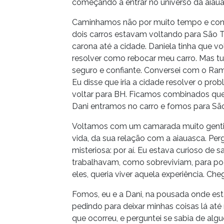
começando a entrar no universo da aiau
Caminhamos não por muito tempo e cons
dois carros estavam voltando para São
carona até a cidade. Daniela tinha que vo
resolver como rebocar meu carro. Mas tu
seguro e confiante. Conversei com o Ramo
Eu disse que iria a cidade resolver o pro
voltar para BH. Ficamos combinados que e
Dani entramos no carro e fomos para S
Voltamos com um camarada muito gentil
vida, da sua relação com a aiauasca. Per
misteriosa: por aí. Eu estava curioso de
trabalhavam, como sobreviviam, para pod
eles, queria viver aquela experiência.
Fomos, eu e a Dani, na pousada onde es
pedindo para deixar minhas coisas lá até 
que ocorreu, e perguntei se sabia de alg