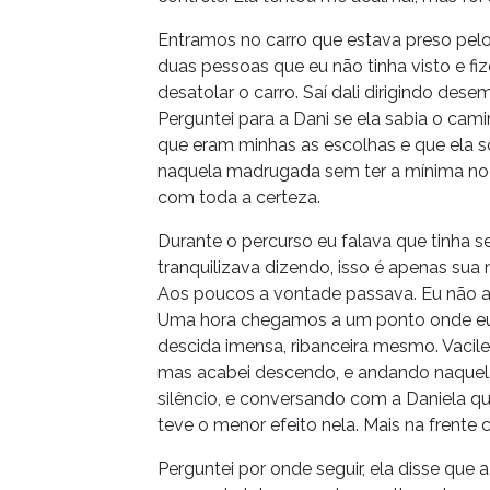
Entramos no carro que estava preso pelo
duas pessoas que eu não tinha visto e 
desatolar o carro. Saí dali dirigindo de
Perguntei para a Dani se ela sabia o camin
que eram minhas as escolhas e que ela só 
naquela madrugada sem ter a mínima noç
com toda a certeza.
Durante o percurso eu falava que tinha s
tranquilizava dizendo, isso é apenas su
Aos poucos a vontade passava. Eu não agu
Uma hora chegamos a um ponto onde eu 
descida imensa, ribanceira mesmo. Vacil
mas acabei descendo, e andando naquela 
silêncio, e conversando com a Daniela q
teve o menor efeito nela. Mais na frent
Perguntei por onde seguir, ela disse que 